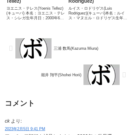
Tellez)
Rodriguez)
ヨエニス・テレス(Yoenis Tellez)
ルイス・ロドリゲス(Luis
(キューバ) 本名：ヨエニス・テレ
Rodriguez)(キューバ)本名：ルイ
ス・シレガ生年月日：2000年6月
ス・マヌエル・ロドリゲス生年月
11日国籍：キューバ戦績：12戦
日：1937年6月17日国籍：キュー
11勝(8KO)1敗 【獲得タイトル】
バ戦績：121戦107勝(49KO)13敗1
WBA北米大陸スーパーウェルタ
無効試合【獲得タイトル】キュー
ー級ゴールド王座WBAラテ...
バウェルター級王座第2代WB...
三浦 数馬(Kazuma Miura)
堀井 翔平(Shohei Horii)
コメント
ck
より:
2023年2月5日 9:41 PM