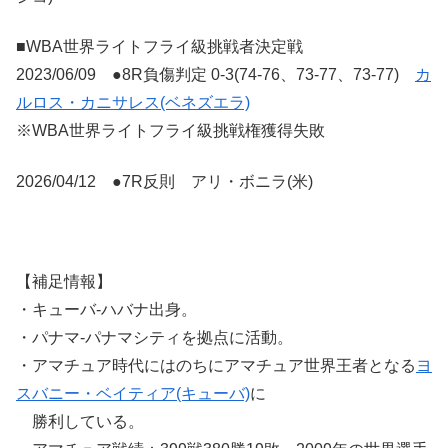
■WBA世界ライトフライ級挑戦者決定戦
2023/06/09 ●8R負傷判定 0-3(74-76、73-77、73-77)
カ
ルロス・カニサレス(ベネズエラ)
※WBA世界ライトフライ級挑戦権獲得失敗
2026/04/12 ●7R反則 アリ・ボニラ(米)
【補足情報】
・キューバ-ハバナ出身。
・パナマ-パナマシティを拠点に活動。
・アマチュア時代にはのちにアマチュア世界王者となる
ヨ
スバニー・ベイティア(キューバ)
に
勝利している。