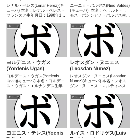
レナル・ペレス(Lenar Perez)(キ
ニーニョ・バルデス(Nino Valdes)
ューバ) 本名：レナル・ペレス・
(キューバ) 本名：ヘラルド・ラ
フランスア生年月日：1998年1月
モス・ポンシアノ・バルデス生年
25日国籍：キューバ戦績：16戦
月日：1924年12月5日国籍：キュ
16勝(14KO) 【獲得タイトル】
ーバ戦績：70戦48勝(36KO)18敗3
キューバ
キューバ
IBAインターナショナルクルーザ
分1無効試合 【獲得タイトル】
ー級王座WBAラテンアメリカ
キューバヘビー級王座 ...
ク...
ヨルデニス・ウガス
レオスダン・ヌニェス
(Yordenis Ugas)
(Leosdan Nunez)
ヨルデニス・ウガス(Yordenis
レオスダン・ヌニェス(Leosdan
Ugas)(キューバ) 本名：ヨルデニ
Nunez)(キューバ) 本名：レオス
ス・ウガス・エルナンデス生年月
ダン・ヌニェス・マルティネス生
日：1986年7月14日国籍：キュー
年月日：1994年10月22日国籍：
バ戦績：34戦28勝(12KO)6
キューバ戦績：15戦12勝(5KO)3
キューバ
キューバ
敗 【獲得タイトル】2005年度キ
敗 【獲得タイトル】WBAラテン
ューバ選手権ライト級優勝(ア
アメリカバンタム級王座 【戦...
マ...
ヨエニス・テレス(Yoenis
ルイス・ロドリゲス(Luis