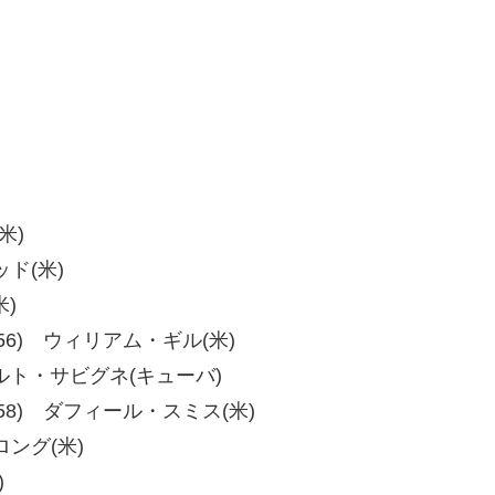
米)
ッド(米)
米)
、57-56) ウィリアム・ギル(米)
ウムベルト・サビグネ(キューバ)
、55-58) ダフィール・スミス(米)
ロング(米)
)