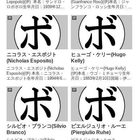
Lopopolo)(伊) 本名：サンドロ・
(Gianfranco Rosi)(伊)本名：ジャ
ロポポロ生年月日：1939年12月
ンフランコ・ロッシ生年月日：
18日国籍：伊戦績：76戦58勝
1957年8月5日国籍：伊戦績：70
(20KO)10敗7分1無効試合 【獲得
戦62勝(18KO)6敗1分1無効試合
伊
伊
タイトル】イタリアスーパーライ
【獲得タイトル】1976年度イタ
ト級王座イタリアスーパー...
リア選手権ライトウェルター級優
勝(...
ニコラス・エスポジト
ヒューゴ・ケリー(Hugo
(Nicholas Esposito)
Kelly)
ニコラス・エスポジト(Nicholas
ヒューゴ・ケリー(Hugo Kelly)
Esposito)(伊) 本名：ニコラス・
(伊)本名：ウゴ・ミチェーリ生年
エスポジト生年月日：1994年6月
月日：1883年2月10日国籍：伊戦
28日国籍：伊戦績：21戦20勝
績：74戦34勝(15KO)10敗21分1無
(5KO)1敗 【獲得タイトル】FPI
効試合8無判定【獲得タイトル】
伊
伊
イタリアウェルター級王座 【戦
イタリアミドル級王座第10代世
歴】2016/12/02...
界ミドル級王座【戦歴】189...
シルビオ・ブランコ(Silvio
ピエルジュリオ・ルーエ
Branco)
(Piergiulio Ruhe)
シルビオ・ブランコ(Silvio
ピエルジュリオ・ルーエ