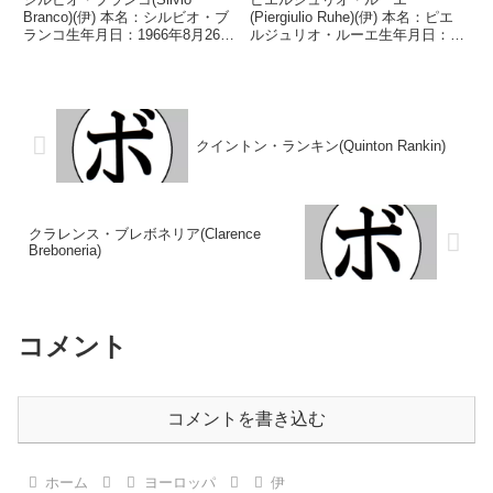
Branco)(伊) 本名：シルビオ・ブ
(Piergiulio Ruhe)(伊) 本名：ピエ
ランコ生年月日：1966年8月26日
ルジュリオ・ルーエ生年月日：
国籍：伊戦績：77戦63勝
1995年7月4日国籍：伊・独戦
(37KO)11敗3分 【獲得タイトル】
績：20戦19勝(14KO)1敗 【獲得
イタリアミドル級王座WBCクル
タイトル】ドイツウェルター級王
ーザー級シルバー王座WBCイン
座GBCインターナショナルスー
ター...
パーウ...
クイントン・ランキン(Quinton Rankin)
クラレンス・ブレボネリア(Clarence
Breboneria)
コメント
コメントを書き込む
ホーム
ヨーロッパ
伊