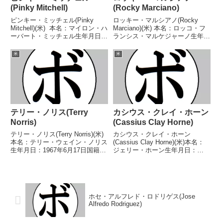
(Pinky Mitchell)
(Rocky Marciano)
ピンキー・ミッチェル(Pinky
ロッキー・マルシアノ(Rocky
Mitchell)(米) 本名：マイロン・ハ
Marciano)(米) 本名：ロッコ・フ
ーバート・ミッチェル生年月日：
ランシス・マルケジャーノ生年月
1899年1月1日国籍：米戦績：83
日：1923年9月1日国籍：米戦
戦13勝(10KO)13敗4分4無効試合
績：49戦49勝(43KO) 【獲得タイ
米
米
49無判定 【獲得タイトル】初代
トル】第19代世界ヘビー級王
世界スーパーライト級...
座 【戦歴】1947/03/17 ...
テリー・ノリス(Terry
カシウス・クレイ・ホーン
Norris)
(Cassius Clay Horne)
テリー・ノリス(Terry Norris)(米)
カシウス・クレイ・ホーン
本名：テリー・ウェイン・ノリス
(Cassius Clay Horne)(米)本名：
生年月日：1967年6月17日国籍：
ジェリー・ホーン生年月日：
米戦績：56戦47勝(31KO)9敗【獲
1967年11月30日国籍：米戦績：
得タイトル】NABA北米スーパー
41戦30勝(26KO)9敗2分【獲得タ
ウェルター級王座第25代WBC世
イトル】米-アリゾナ州ウェルタ
界スーパーウェルター級...
ー級王座【戦歴】1984/05/...
ホセ・アルフレド・ロドリゲス(Jose
Alfredo Rodriguez)