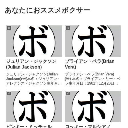
あなたにおススメボクサー
米
米
ジュリアン・ジャクソン
ブライアン・ベラ(Brian
(Julian Jackson)
Vera)
ジュリアン・ジャクソン(Julian
ブライアン・ベラ(Brian Vera)
Jackson)(米)本名：ジュリアン・
(米) 本名：ブライアン・リー・ベ
アレクシス・ジャクソン生年月
ラ生年月日：1981年12月28日国
日：1960年9月12日国籍：米戦
籍：米戦績：45戦28勝(18KO)17
績：61戦55勝(49KO)6敗【獲得タ
敗 【獲得タイトル】米-テキサス
米
米
イトル】WBC米大陸スーパーウ
州ミドル級王座米-テキサス州ラ
ェルター級王座第24代WBA世...
イトヘビー級王座NABO北米...
ピンキー・ミッチェル
ロッキー・マルシアノ