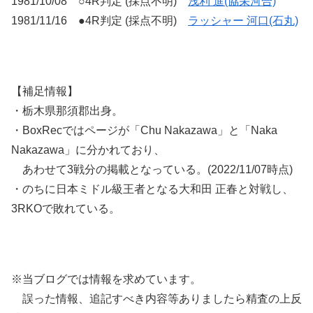
1981/10/08 ○4R判定 (採点不明)
浅利 進(協栄河合)
1981/11/16 ●4R判定 (採点不明)
ラッシャー 河口(石丸)
【補足情報】
・栃木県那須郡出身。
・BoxRecではページが「Chu Nakazawa」と「Naka
Nakazawa」に分かれており、
あわせて3戦分の掲載となっている。(2022/11/07時点)
・のちに日本ミドル級王者となる大和田 正春と対戦し、
3RKOで敗れている。
※当ブログでは情報を求めています。
誤った情報、追記すべき内容等ありましたら精査の上反