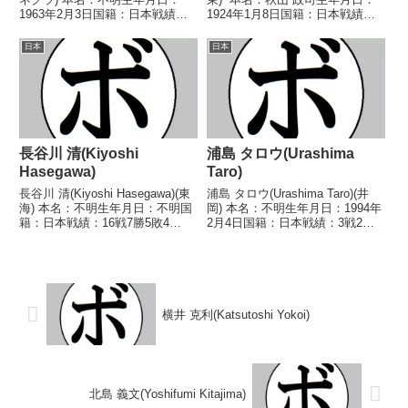
1963年2月3日国籍：日本戦績：4
1924年1月8日国籍：日本戦績：
戦1勝2敗1分 【獲得タイトル】な
118戦80勝(27KO)28敗9分1無判
し 【戦歴】1985/05/08
定 【獲得タイトル】第4代日本
日本
日本
●2RKO 小池 重充(新日本サイト
ライト級王座第2代OBF東洋
ー)1986/04...
(OPBF東洋太平洋前...
長谷川 清(Kiyoshi
浦島 タロウ(Urashima
Hasegawa)
Taro)
長谷川 清(Kiyoshi Hasegawa)(東
浦島 タロウ(Urashima Taro)(井
海) 本名：不明生年月日：不明国
岡) 本名：不明生年月日：1994年
籍：日本戦績：16戦7勝5敗4
2月4日国籍：日本戦績：3戦2敗1
分 【獲得タイトル】1962年度中
分 【獲得タイトル】なし 【戦
日本ライト級新人王 【戦歴】
歴】2018/11/23 ●4R判定 1-
1962/11/11 ○4R判定 (採点不
2(38-39、39-37、38-39) 青柳 冴
明) 松田 勝利(辰巳)...
亮...
横井 克利(Katsutoshi Yokoi)
北島 義文(Yoshifumi Kitajima)