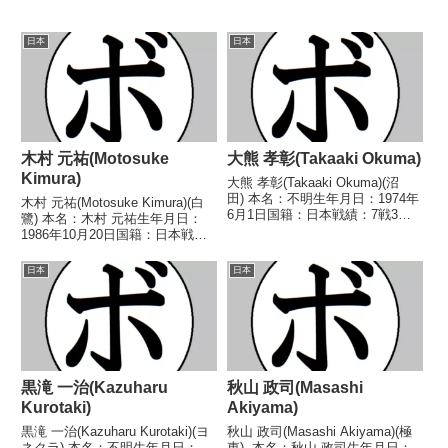
日本
日本
木村 元祐(Motosuke
大熊 孝彰(Takaaki Okuma)
Kimura)
大熊 孝彰(Takaaki Okuma)(沼
田) 本名：不明生年月日：1974年
木村 元祐(Motosuke Kimura)(白
6月1日国籍：日本戦績：7戦3勝
鷺) 本名：木村 元祐生年月日：
(1KO)4敗 【獲得タイトル】な
1986年10月20日国籍：日本戦
し 【戦歴】1992/06/26
績：13戦3勝(1KO)8敗2分 【獲得
●1RKO 東條 達也(相模原ヨネク
タイトル】なし 【戦歴】■2016
日本
日本
ラ)1992/12/04...
年度西日本フライ級新人王予選
2016/03/27 △...
黒滝 一治(Kazuharu
秋山 政司(Masashi
Kurotaki)
Akiyama)
黒滝 一治(Kazuharu Kurotaki)(ヨ
秋山 政司(Masashi Akiyama)(極
ネクラ) 本名：不明生年月日：
東) 本名：秋山 政司生年月日：