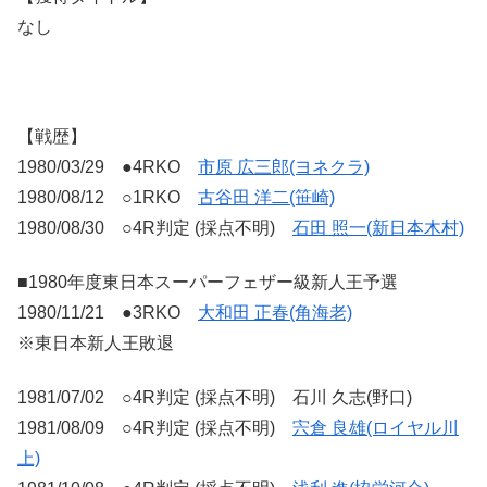
なし
【戦歴】
1980/03/29 ●4RKO
市原 広三郎(ヨネクラ)
1980/08/12 ○1RKO
古谷田 洋二(笹崎)
1980/08/30 ○4R判定 (採点不明)
石田 照一(新日本木村)
■1980年度東日本スーパーフェザー級新人王予選
1980/11/21 ●3RKO
大和田 正春(角海老)
※東日本新人王敗退
1981/07/02 ○4R判定 (採点不明) 石川 久志(野口)
1981/08/09 ○4R判定 (採点不明)
宍倉 良雄(ロイヤル川
上)