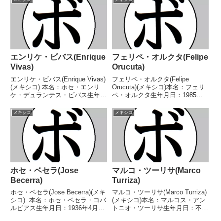
エンリケ・ビバス(Enrique
フェリペ・オルクタ(Felipe
Vivas)
Orucuta)
エンリケ・ビバス(Enrique Vivas)
フェリペ・オルクタ(Felipe
(メキシコ) 本名：ホセ・エンリ
Orucuta)(メキシコ)本名：フェリ
ケ・デュランテス・ビバス生年月
ペ・オルクタ生年月日：1985年
日：1994年7月23日国籍：メキシ
10月13日国籍：メキシコ戦績：
コ戦績：27戦23勝(12KO)4
42戦36勝(30KO)6敗【獲得タイト
メキシコ
メキシコ
敗 【獲得タイトル】なし 【戦
ル】WBC中央アメリカバンタム
歴】2014/11/14 ○4R...
級王座WBC米大陸スーパーフラ
イ...
ホセ・ベセラ(Jose
マルコ・ツーリサ(Marco
Becerra)
Turriza)
ホセ・ベセラ(Jose Becerra)(メキ
マルコ・ツーリサ(Marco Turriza)
シコ) 本名：ホセ・ベセラ・コバ
(メキシコ)本名：マルコス・アン
ルビアス生年月日：1936年4月15
トニオ・ツーリサ生年月日：不明
日国籍：メキシコ戦績：75戦67
国籍：メキシコ戦績：5戦1勝4敗