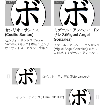
勝(42KO)5敗3分 【獲得タイト
【獲得タイトル】なし【戦歴】
メキシコ
メキシコ
ル】世界バンタム級王座 【戦
2006/12/08 ●3RTKO アルフォ
歴】1953/08/30...
ンソ・トーレス(メキシコ)2...
セシリオ・サントス
ミゲール・アンヘル・ゴン
(Cecilio Santos)
サレス(Miguel Angel
Gonzalez)
セシリオ・サントス(Cecilio
Santos)(メキシコ) 本名：セシリ
ミゲール・アンヘル・ゴンサレス
オ・サントス・ガリンド生年月
(Miguel Angel Gonzalez)(メキシ
日：1978年8月19日国籍：メキシ
コ)本名：ミゲール・アンヘル・
コ戦績：80戦36勝(21KO)38敗6
ゴンサレス・ダビラ生年月日：
分 【獲得タイトル】WBC中央ア
1970年11月15日国籍：メキシコ
メリカスーパーフライ級王座W...
戦績：57戦51勝(40KO)5敗1分
【獲得タイトル】WBC中...
ロベルト・ランデロ(Toto Landero)
イラン・ディアス(Hiram Irak Diaz)