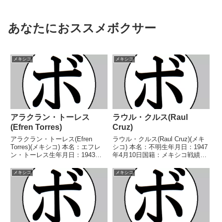
あなたにおススメボクサー
メキシコ
メキシコ
アラクラン・トーレス
ラウル・クルス(Raul
(Efren Torres)
Cruz)
アラクラン・トーレス(Efren
ラウル・クルス(Raul Cruz)(メキ
Torres)(メキシコ) 本名：エフレ
シコ) 本名：不明生年月日：1947
ン・トーレス生年月日：1943年
年4月10日国籍：メキシコ戦績：
11月29日国籍：メキシコ戦績：
43戦25勝(15KO)16敗2分 【獲得
74戦64勝(41KO)9敗1分 【獲得タ
タイトル】なし 【戦歴】
メキシコ
メキシコ
イトル】メキシコフライ級王座第
1965/07/31 ○2RKO ラロ・フ
7代WBC世界フライ級王座 【...
ローレス(メキシコ)1...