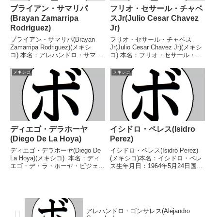
ブライアン・サマリパ
フリオ・セサール・チャベ
(Brayan Zamarripa
スJr(Julio Cesar Chavez
Rodriguez)
Jr)
ブライアン・サマリパ(Brayan
フリオ・セサール・チャベス
Zamarripa Rodriguez)(メキシ
Jr(Julio Cesar Chavez Jr)(メキシ
コ) 本名：アレハンドロ・サマリ
コ) 本名：フリオ・セサール・チ
パ・ロドリゲス生年月日：1997
ャベス・カラスコ生年月日：
年8月21日国籍：メキシコ戦績：
1986年2月16日国籍：メキシコ戦
メキシコ
メキシコ
18戦15勝(6KO)3敗 【獲得タイト
績：65戦56勝(36KO)7敗1分1無効
ル】なし 【戦歴】2...
試合 【獲得タイトル...
ディエゴ・デラホーヤ
イシドロ・ペレス(Isidro
(Diego De La Hoya)
Perez)
ディエゴ・デラホーヤ(Diego De
イシドロ・ペレス(Isidro Perez)
La Hoya)(メキシコ) 本名：ディ
(メキシコ)本名：イシドロ・ペレ
エゴ・デ・ラ・ホーヤ・ビジェガ
ス生年月日：1964年5月24日国
ス生年月日：1994年8月13日国
籍：メキシコ戦績：69戦57勝
籍：メキシコ戦績：27戦24勝
(41KO)9敗3分【獲得タイトル】
(11KO)2敗1無効試合 【獲得タイ
ゲレーロ州ライトフライ級王座メ
トル】2011年度メキシ...
キシコライトフライ級王座第2代
WB...
アレハンドロ・ゴンサレス(Alejandro