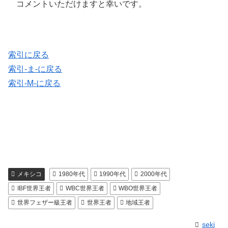
コメントいただけますと幸いです。
索引に戻る
索引-ま-に戻る
索引-M-に戻る
メキシコ
1980年代
1990年代
2000年代
IBF世界王者
WBC世界王者
WBO世界王者
世界フェザー級王者
世界王者
地域王者
seki