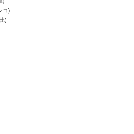
韓)
シコ)
比)