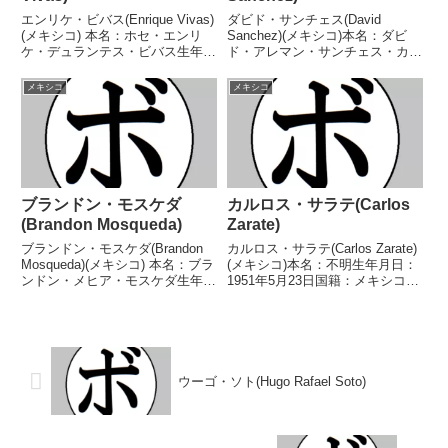
エンリケ・ビバス(Enrique Vivas)
ダビド・サンチェス(David
(メキシコ) 本名：ホセ・エンリ
Sanchez)(メキシコ)本名：ダビ
ケ・デュランテス・ビバス生年月
ド・アレマン・サンチェス・カン
日：1994年7月23日国籍：メキシ
トゥ生年月日：1992年2月2日国
コ戦績：27戦23勝(12KO)4
籍：メキシコ戦績：37戦31勝
メキシコ
メキシコ
敗 【獲得タイトル】なし 【戦
(23KO)4敗2分【獲得タイトル】
歴】2014/11/14 ○4R...
WBC世界スーパーフライ級シル
バー暫定王...
ブランドン・モスケダ
カルロス・サラテ(Carlos
(Brandon Mosqueda)
Zarate)
ブランドン・モスケダ(Brandon
カルロス・サラテ(Carlos Zarate)
Mosqueda)(メキシコ) 本名：ブラ
(メキシコ)本名：不明生年月日：
ンドン・メヒア・モスケダ生年月
1951年5月23日国籍：メキシコ戦
日：2004年5月12日国籍：メキシ
績：70戦66勝(63KO)4敗【獲得タ
コ戦績：14戦14勝(10KO) 【獲得
イトル】米-カリフォルニア州バ
タイトル】2022年度ナシオナレ
ンタム級王座第11代WBC世界バ
ス・CONADEライト...
ンタム級王座【戦歴】19...
ウーゴ・ソト(Hugo Rafael Soto)