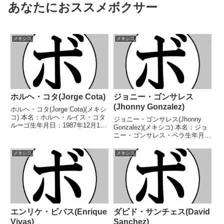
あなたにおススメボクサー
メキシコ
メキシコ
ホルヘ・コタ(Jorge Cota)
ジョニー・ゴンサレス
(Jhonny Gonzalez)
ホルヘ・コタ(Jorge Cota)(メキシ
コ) 本名：ホルヘ・ルイス・コタ
ジョニー・ゴンサレス(Jhonny
ルーゴ生年月日：1987年12月11
Gonzalez)(メキシコ) 本名：ジョ
日国籍：メキシコ戦績：38戦31
ニー・ゴンサレス・ベラ生年月
勝(28KO)7敗 【獲得タイトル】な
日：1981年9月15日国籍：メキシ
し 【戦歴】2009/06/27
コ戦績：82戦69勝(56KO)12敗1
メキシコ
メキシコ
○2RKO セルヒオ・メ...
分 【獲得タイトル】メキシコバ
ンタム級王座WBCインターナ...
エンリケ・ビバス(Enrique
ダビド・サンチェス(David
Vivas)
Sanchez)