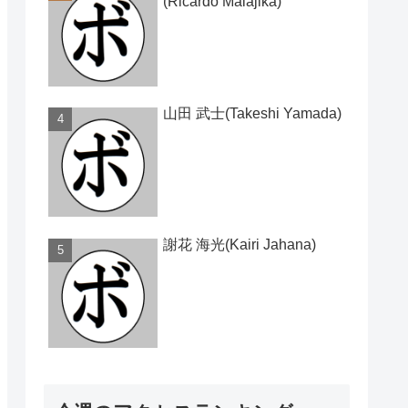
(Ricardo Malajika)
山田 武士(Takeshi Yamada)
謝花 海光(Kairi Jahana)