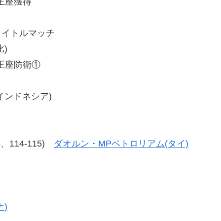
王座獲得
タイトルマッチ
比)
王座防衛①
(インドネシア)
14、114-115)
ダオルン・MPペトロリアム(タイ)
)