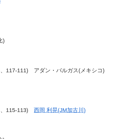
)
比)
8-111、117-111) アダン・バルガス(メキシコ)
12、115-113)
西岡 利晃(JM加古川)