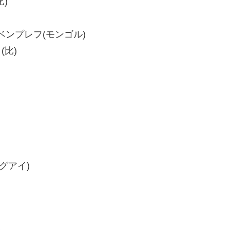
比)
・ツベンプレフ(モンゴル)
(比)
ルグアイ)