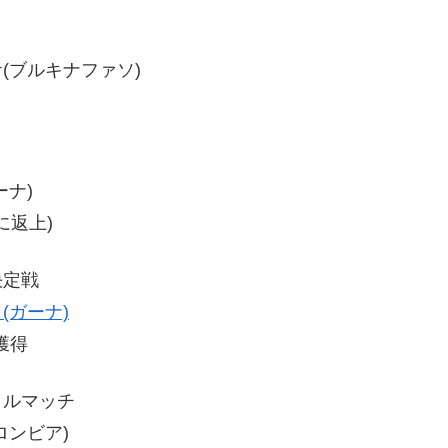
トケ(ブルキナファソ)
ーナ)
に返上)
決定戦
(ガーナ)
獲得
トルマッチ
コロンビア)