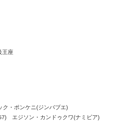
級王座
アイザック・ポンケニ(ジンバブエ)
56、57-57) エジソン・カンドゥクワ(ナミビア)