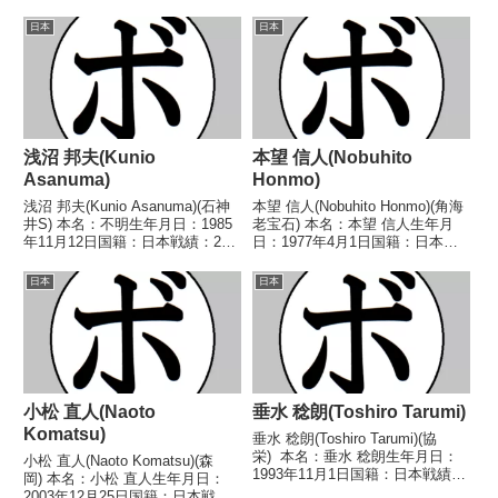
日本
日本
浅沼 邦夫(Kunio
本望 信人(Nobuhito
Asanuma)
Honmo)
浅沼 邦夫(Kunio Asanuma)(石神
本望 信人(Nobuhito Honmo)(角海
井S) 本名：不明生年月日：1985
老宝石) 本名：本望 信人生年月
年11月12日国籍：日本戦績：2戦
日：1977年4月1日国籍：日本戦
2敗 【獲得タイトル】なし 【戦
績：36戦29勝(5KO)5敗2分 【獲
歴】■2022年度東日本ウェルター
得タイトル】第39代日本スーパ
日本
日本
級新人王1回戦2022/05/07
ーフェザー級王座第33代OPBF東
●4RTKO 篠原 裕...
洋太平洋スーパーフェザ...
小松 直人(Naoto
垂水 稔朗(Toshiro Tarumi)
Komatsu)
垂水 稔朗(Toshiro Tarumi)(協
栄) 本名：垂水 稔朗生年月日：
小松 直人(Naoto Komatsu)(森
1993年11月1日国籍：日本戦績：
岡) 本名：小松 直人生年月日：
19戦12勝(6KO)4敗3分 【獲得タ
2003年12月25日国籍：日本戦