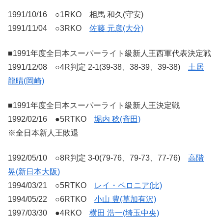
1991/10/16 ○1RKO 相馬 和久(守安)
1991/11/04 ○3RKO
佐藤 元彦(大分)
■1991年度全日本スーパーライト級新人王西軍代表決定戦
1991/12/08 ○4R判定 2-1(39-38、38-39、39-38)
土居
龍晴(岡崎)
■1991年度全日本スーパーライト級新人王決定戦
1992/02/16 ●5RTKO
堀内 稔(斉田)
※全日本新人王敗退
1992/05/10 ○8R判定 3-0(79-76、79-73、77-76)
高階
晃(新日本大阪)
1994/03/21 ○5RTKO
レイ・ペロニア(比)
1994/05/22 ○6RTKO
小山 豊(草加有沢)
1997/03/30 ●4RKO
横田 浩一(埼玉中央)