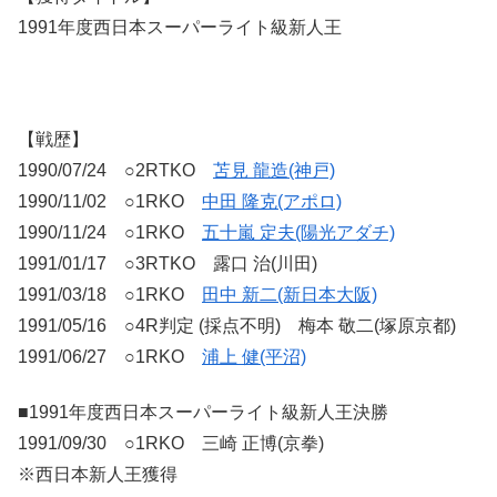
1991年度西日本スーパーライト級新人王
【戦歴】
1990/07/24 ○2RTKO
苫見 龍造(神戸)
1990/11/02 ○1RKO
中田 隆克(アポロ)
1990/11/24 ○1RKO
五十嵐 定夫(陽光アダチ)
1991/01/17 ○3RTKO 露口 治(川田)
1991/03/18 ○1RKO
田中 新二(新日本大阪)
1991/05/16 ○4R判定 (採点不明) 梅本 敬二(塚原京都)
1991/06/27 ○1RKO
浦上 健(平沼)
■1991年度西日本スーパーライト級新人王決勝
1991/09/30 ○1RKO 三崎 正博(京拳)
※西日本新人王獲得