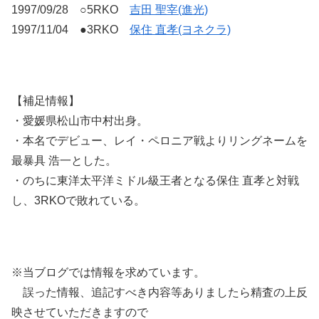
1997/09/28 ○5RKO
吉田 聖宰(進光)
1997/11/04 ●3RKO
保住 直孝(ヨネクラ)
【補足情報】
・愛媛県松山市中村出身。
・本名でデビュー、レイ・ペロニア戦よりリングネームを
最暴具 浩一とした。
・のちに東洋太平洋ミドル級王者となる保住 直孝と対戦
し、3RKOで敗れている。
※当ブログでは情報を求めています。
誤った情報、追記すべき内容等ありましたら精査の上反
映させていただきますので