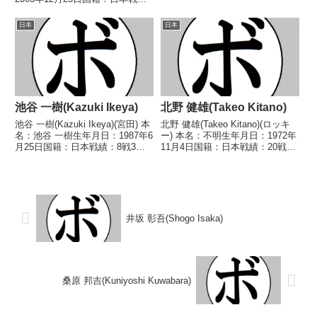
イトル】なし 【戦歴】
績：15戦10勝(5KO)5敗 【獲得タ
2014/06/09 ○4RTKO 入江 翔
イトル】2023年度西日本スーパ
日本
日本
太(KG大和...
ーフェザー級新人王 【戦歴】
2021/12/19 ○1RT...
池谷 一樹(Kazuki Ikeya)
北野 健雄(Takeo Kitano)
池谷 一樹(Kazuki Ikeya)(宮田) 本
北野 健雄(Takeo Kitano)(ロッキ
名：池谷 一樹生年月日：1987年6
ー) 本名：不明生年月日：1972年
月25日国籍：日本戦績：8戦3勝
11月4日国籍：日本戦績：20戦12
(1KO)5敗 【獲得タイトル】な
勝(8KO)7敗1分 【獲得タイトル】
し 【戦歴】2017/07/19
なし 【戦歴】1992/04/04 △4R
●1RTKO 荒木 祐司(金
判定 (採点不明) 東條 達也(相模
子)2019/02/09 ...
原ヨネ...
井坂 彰吾(Shogo Isaka)
桑原 邦吉(Kuniyoshi Kuwabara)