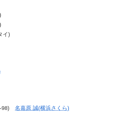
)
)
タイ)
)
6-98)
名嘉原 誠(横浜さくら)