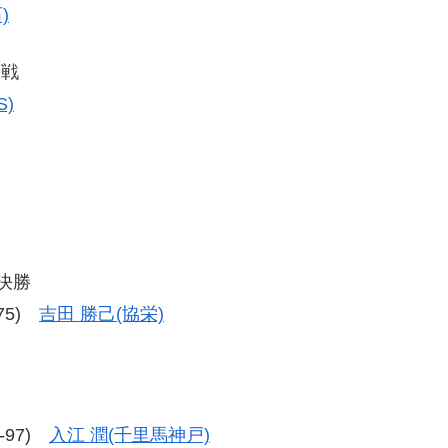
)
定戦
)
決勝
-75)
吉田 勝己(協栄)
7-97)
入江 潤(千里馬神戸)