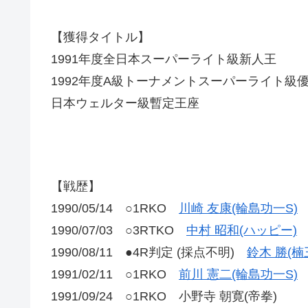
【獲得タイトル】
1991年度全日本スーパーライト級新人王
1992年度A級トーナメントスーパーライト級
日本ウェルター級暫定王座
【戦歴】
1990/05/14 ○1RKO
川崎 友康(輪島功一S)
1990/07/03 ○3RTKO
中村 昭和(ハッピー)
1990/08/11 ●4R判定 (採点不明)
鈴木 勝(楠
1991/02/11 ○1RKO
前川 憲二(輪島功一S)
1991/09/24 ○1RKO 小野寺 朝寛(帝拳)