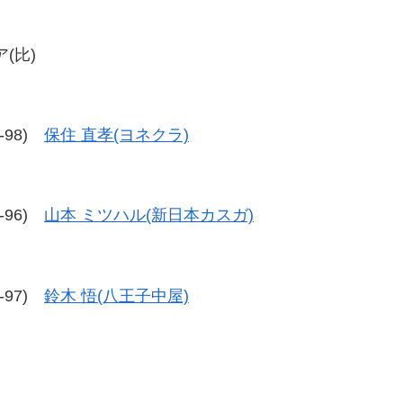
(比)
7-98)
保住 直孝(ヨネクラ)
8-96)
山本 ミツハル(新日本カスガ)
4-97)
鈴木 悟(八王子中屋)