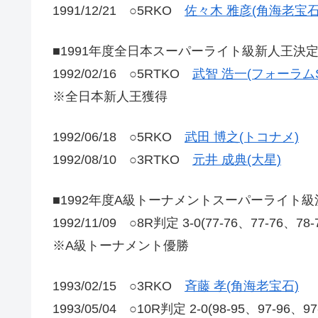
1991/12/21 ○5RKO
佐々木 雅彦(角海老宝石
■1991年度全日本スーパーライト級新人王決
1992/02/16 ○5RTKO
武智 浩一(フォーラムS
※全日本新人王獲得
1992/06/18 ○5RKO
武田 博之(トコナメ)
1992/08/10 ○3RTKO
元井 成典(大星)
■1992年度A級トーナメントスーパーライト級
1992/11/09 ○8R判定 3-0(77-76、77-76、78
※A級トーナメント優勝
1993/02/15 ○3RKO
斉藤 孝(角海老宝石)
1993/05/04 ○10R判定 2-0(98-95、97-96、9