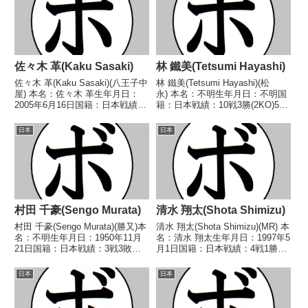
佐々木 革(Kaku Sasaki)
林 鐵美(Tetsumi Hayashi)
佐々木 革(Kaku Sasaki)(八王子中
林 鐵美(Tetsumi Hayashi)(松
屋) 本名：佐々木 革生年月日：
永) 本名：不明生年月日：不明国
2005年6月16日国籍：日本戦績：
籍：日本戦績：10戦3勝(2KO)5敗
8戦8勝(4KO) 【獲得タイトル】
2分 【獲得タイトル】なし 【戦
DANGANトーナメントミドル級
歴】1949/04/05 ○4RKO 高梨
日本
日本
優勝2025年度全日本ミドル級新
二郎(ミスズ)1949/04/25 ●3R反
人王 【戦歴】2024/0...
則 ...
村田 千豪(Sengo Murata)
清水 翔太(Shota Shimizu)
村田 千豪(Sengo Murata)(勝又)本
清水 翔太(Shota Shimizu)(MR) 本
名：不明生年月日：1950年11月
名：清水 翔太生年月日：1997年5
21日国籍：日本戦績：3戦3敗
月1日国籍：日本戦績：4戦1勝
【獲得タイトル】なし【戦歴】
(1KO)3分 【獲得タイトル】な
1970/01/11 ●1RKO 高田 次郎
し 【戦歴】2025/04/06 △4R判
日本
日本
(横浜協栄)1970/04/22 ●1RKO
定 0-0(38-38、38-38、38-38...
菅野 邦雄...