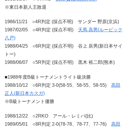
※東日本新人王敗退
1986/11/21 ○4R判定 (採点不明) サンダー 野原(京浜)
1987/02/05 ○4R判定 (採点不明)
天馬 高男(ルービック
八戸)
1988/04/25 ○6R判定 (採点不明) 谷上 辰男(新日本サイ
トー)
1988/06/07 ○5R判定 (採点不明) 黒木 裕二郎(熊本)
■1988年度B級トーナメントライト級決勝
1988/10/12 ○6R判定 3-0(58-55、58-55、58-55)
高田
正人(新日本カスガ)
※B級トーナメント優勝
1988/12/22 ○2RKO アール・レミバ(比)
1989/05/01 ○8R判定 2-0(78-78、78-77、77-76)
高田