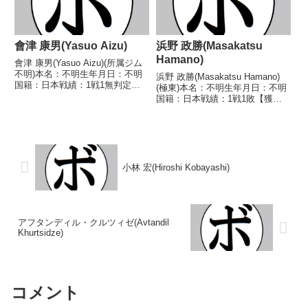
會津 康男(Yasuo Aizu)
浜野 政勝(Masakatsu
Hamano)
會津 康男(Yasuo Aizu)(所属ジム
不明)本名：不明生年月日：不明
浜野 政勝(Masakatsu Hamano)
国籍：日本戦績：1戦1無判定
(極東)本名：不明生年月日：不明
【獲得タイトル】なし【戦歴】
国籍：日本戦績：1戦1敗【獲得
1947/01/04 ×無判定 (ラウンド
タイトル】なし【戦歴】
不明) 間上 輝夫(所属ジム不明)
1955/07/22 ●4R判定 (採点不
【補足情報】・戦績/戦歴は判明
明) 鈴木 盛(笹崎)【補足情
済み...
報】・戦績/戦歴は判明済みのも
ののみ記...
小林 宏(Hiroshi Kobayashi)
アフタンディル・クルツィゼ(Avtandil
Khurtsidze)
コメント