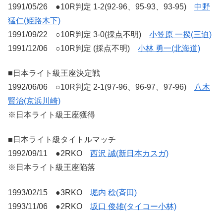
1991/05/26 ●10R判定 1-2(92-96、95-93、93-95)
中野
猛仁(姫路木下)
1991/09/22 ○10R判定 3-0(採点不明)
小笠原 一揆(三迫)
1991/12/06 ○10R判定 (採点不明)
小林 勇一(北海道)
■日本ライト級王座決定戦
1992/06/06 ○10R判定 2-1(97-96、96-97、97-96)
八木
賢治(京浜川崎)
※日本ライト級王座獲得
■日本ライト級タイトルマッチ
1992/09/11 ●2RKO
西沢 誠(新日本カスガ)
※日本ライト級王座陥落
1993/02/15 ●3RKO
堀内 稔(斉田)
1993/11/06 ●2RKO
坂口 俊雄(タイコー小林)