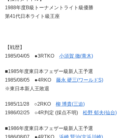
1988年度B級トーナメントライト級優勝
第41代日本ライト級王座
【戦歴】
1985/04/05 ●3RTKO
小須賀 徹(青木)
■1985年度東日本フェザー級新人王予選
1985/08/05 ●4RKO
藤永 硬三(ワールドS)
※東日本新人王敗退
1985/11/28 ○2RKO
柳 博貴(三迫)
1986/02/25 ○4R判定 (採点不明)
松野 郁夫(仙台)
■1986年度東日本フェザー級新人王予選
1986/08/07 ●4RTKO
浜崎 賢治(京浜川崎)