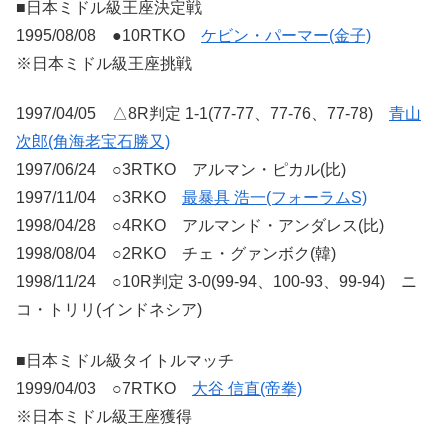
■日本ミドル級王座決定戦
1995/08/08 ●10RTKO
ケビン・パーマー(金子)
※日本ミドル級王座挑戦
1997/04/05 △8R判定 1-1(77-77、77-76、77-78)
青山
次郎(角海老宝石勝又)
1997/06/24 ○3RTKO アルマン・ピカル(比)
1997/11/04 ○3RKO
最暴具 浩一(フォーラムS)
1998/04/28 ○4RKO アルマンド・アンダレス(比)
1998/08/04 ○2RKO チェ・グァンボク(韓)
1998/11/24 ○10R判定 3-0(99-94、100-93、99-94) ニ
コ・トリリ(インドネシア)
■日本ミドル級タイトルマッチ
1999/04/03 ○7RTKO
大谷 信直(帝拳)
※日本ミドル級王座獲得