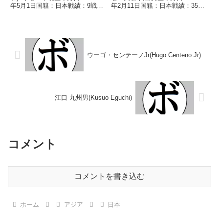
年5月1日国籍：日本戦績：9戦5
年2月11日国籍：日本戦績：35戦
勝(2KO)4敗 【獲得タイトル】な
19勝(4KO)13敗3分 【獲得タイト
し 【戦歴】2010/11/24
ル】なし 【戦歴】1959/04/14
○4RTKO 中島 文幸(川崎新
○4R判定 (採点不明) ナカヤマ
田)2011/01...
ショウ...
ウーゴ・センテーノJr(Hugo Centeno Jr)
江口 九州男(Kusuo Eguchi)
コメント
コメントを書き込む
ホーム
アジア
日本