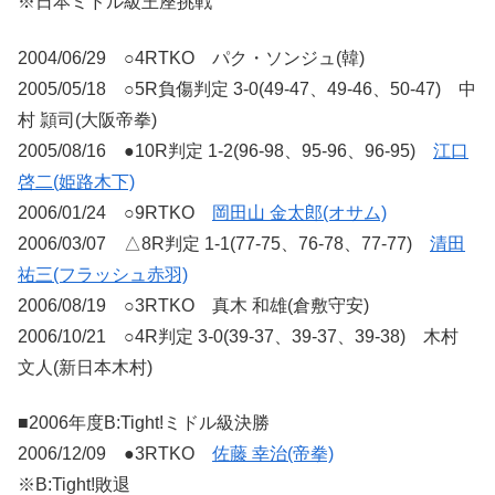
※日本ミドル級王座挑戦
2004/06/29 ○4RTKO パク・ソンジュ(韓)
2005/05/18 ○5R負傷判定 3-0(49-47、49-46、50-47) 中
村 頴司(大阪帝拳)
2005/08/16 ●10R判定 1-2(96-98、95-96、96-95)
江口
啓二(姫路木下)
2006/01/24 ○9RTKO
岡田山 金太郎(オサム)
2006/03/07 △8R判定 1-1(77-75、76-78、77-77)
清田
祐三(フラッシュ赤羽)
2006/08/19 ○3RTKO 真木 和雄(倉敷守安)
2006/10/21 ○4R判定 3-0(39-37、39-37、39-38) 木村
文人(新日本木村)
■2006年度B:Tight!ミドル級決勝
2006/12/09 ●3RTKO
佐藤 幸治(帝拳)
※B:Tight!敗退