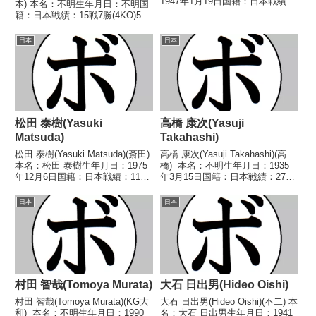
1947年1月19日国籍：日本戦績：
本) 本名：不明生年月日：不明国
14戦6勝(4KO)6敗2分 【獲得タイ
籍：日本戦績：15戦7勝(4KO)5敗
トル】なし 【戦歴】
3分 【獲得タイトル】1969年度東
1969/07/30 ●6R判定 (採点不
日本スーパーバンタム級新人
日本
日本
明) 後藤 吉伸(野口)...
王 【戦歴】1968/12/09
○2RKO 長谷川 札利(...
松田 泰樹(Yasuki
高橋 康次(Yasuji
Matsuda)
Takahashi)
松田 泰樹(Yasuki Matsuda)(斎田)
高橋 康次(Yasuji Takahashi)(高
本名：松田 泰樹生年月日：1975
橋) 本名：不明生年月日：1935
年12月6日国籍：日本戦績：11戦
年3月15日国籍：日本戦績：27戦
7勝(5KO)4敗【獲得タイトル】な
23勝(2KO)4敗 【獲得タイトル】
し【戦歴】1996/06/08
1952年度全日本社会人選手権フ
日本
日本
○5RKO 大西 哲(ワタナ
ライ級優勝(アマチュア)1953年度
ベ)1996/07/16 ...
ゴールデング...
村田 智哉(Tomoya Murata)
大石 日出男(Hideo Oishi)
村田 智哉(Tomoya Murata)(KG大
大石 日出男(Hideo Oishi)(不二) 本
和) 本名：不明生年月日：1990
名：大石 日出男生年月日：1941