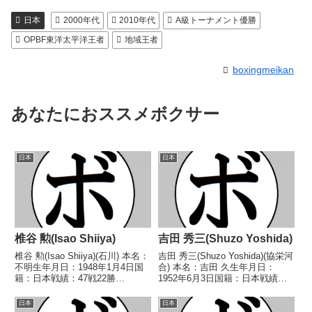
日本
2000年代
2010年代
A級トーナメント優勝
OPBF東洋太平洋王者
地域王者
boxingmeikan
あなたにおススメボクサー
日本
日本
椎谷 勲(Isao Shiiya)
吉田 秀三(Shuzo Yoshida)
椎谷 勲(Isao Shiiya)(石川) 本名：
吉田 秀三(Shuzo Yoshida)(協栄河
不明生年月日：1948年1月4日国
合) 本名：吉田 久生年月日：
籍：日本戦績：47戦22勝
1952年6月3日国籍：日本戦績：
(14KO)21敗4分 【獲得タイト
45戦28勝(17KO)15敗2分 【獲得
ル】なし 【戦歴】1966/04/07
タイトル】第22代日本フェザー
日本
日本
△4R判定 (採点不明) 渡辺 敏正
級王座 【戦歴】1971/09/23