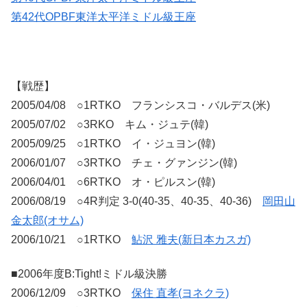
第42代OPBF東洋太平洋ミドル級王座
【戦歴】
2005/04/08 ○1RTKO フランシスコ・バルデス(米)
2005/07/02 ○3RKO キム・ジュテ(韓)
2005/09/25 ○1RTKO イ・ジュヨン(韓)
2006/01/07 ○3RTKO チェ・グァンジン(韓)
2006/04/01 ○6RTKO オ・ピルスン(韓)
2006/08/19 ○4R判定 3-0(40-35、40-35、40-36)
岡田山
金太郎(オサム)
2006/10/21 ○1RTKO
鮎沢 雅夫(新日本カスガ)
■2006年度B:Tight!ミドル級決勝
2006/12/09 ○3RTKO
保住 直孝(ヨネクラ)