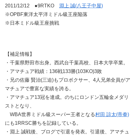
2011/12/12 ●9RTKO
淵上 誠(八王子中屋)
※OPBF東洋太平洋ミドル級王座陥落
※日本ミドル級王座挑戦
【補足情報】
・千葉県野田市出身。西武台千葉高校、日本大学卒業。
・アマチュア戦績：136戦133勝(103KO)3敗
・兄の佐藤 賢治(三迫)もプロボクサー、4人兄弟全員がア
マチュアで豊富な実績を誇る。
・アマチュア13冠を達成。のちにロンドン五輪金メダリ
ストとなり、
WBA世界ミドル級スーパー王者となる
村田 諒太(帝拳)
にも1RRSC勝ちを記録している。
・淵上 誠戦後、ブログで引退を発表。引退後、アマチュ