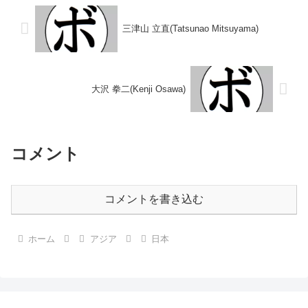
浜)※東日本新人王敗退1946/1...
○2RTKO 山本...
三津山 立直(Tatsunao Mitsuyama)
大沢 拳二(Kenji Osawa)
コメント
コメントを書き込む
ホーム
アジア
日本