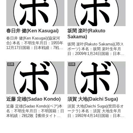
(三鷹) 1966...
●4R判定 (採点...
春日井 健(Ken Kasugai)
坂間 楽叶(Rakuto
Sakama)
春日井 健(Ken Kasugai)(協栄河
合) 本名：不明生年月日：1955年
坂間 楽叶(Rakuto Sakama)(JBス
12月17日国籍：日本戦績：7戦5
ポーツ) 本名：坂間 楽叶生年月
勝(2KO)1敗1分 【獲得タイトル】
日：2009年1月24日国籍：日本戦
1973年度全国高校ライトフライ
績：2戦2勝(2KO) 【獲得タイト
級王者(アマチュア) 【戦歴】
ル】なし 【戦歴】2026/03/10
日本
日本
1978/10/15 ○6...
○1RTKO ウィーラワット・サパ
ーンラー(タイ...
近藤 定雄(Sadao Kondo)
須賀 大地(Daichi Suga)
近藤 定雄(Sadao Kondo)(ベア)本
須賀 大地(Daichi Suga)(世田谷オ
名：不明生年月日：不明国籍：日
ークラ) 本名：須賀 大地生年月
本戦績：2戦2敗【獲得タイト
日：1992年4月14日国籍：日本戦
ル】なし【戦歴】■1946年度東日
績：5戦5勝(1KO) 【獲得タイト
本フライ級新人王2回戦
ル】2023年度全日本ウェルター
1946/10/19 ●1RKO 木村 功(京
級新人王 【戦歴】2023/02/10