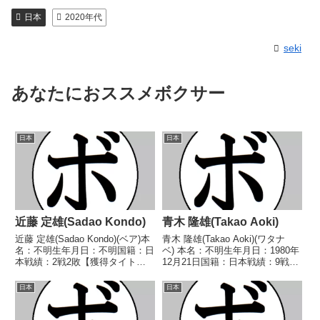
日本
2020年代
seki
あなたにおススメボクサー
日本
日本
近藤 定雄(Sadao Kondo)
青木 隆雄(Takao Aoki)
近藤 定雄(Sadao Kondo)(ベア)本
青木 隆雄(Takao Aoki)(ワタナ
名：不明生年月日：不明国籍：日
ベ) 本名：不明生年月日：1980年
本戦績：2戦2敗【獲得タイト
12月21日国籍：日本戦績：9戦3
ル】なし【戦歴】■1946年度東日
勝(3KO)5敗1分 【獲得タイトル】
本フライ級新人王2回戦
なし 【戦歴】2003/04/23
日本
日本
1946/10/19 ●1RKO 木村 功(京
○1RKO 須金 幸平(本
浜)※東日本新人王敗退1946/1...
多)2003/10/28 ○...