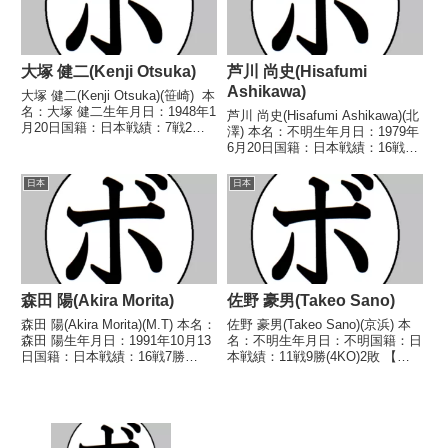
大塚 健二(Kenji Otsuka)
芦川 尚史(Hisafumi
Ashikawa)
大塚 健二(Kenji Otsuka)(笹崎) 本
名：大塚 健二生年月日：1948年1
芦川 尚史(Hisafumi Ashikawa)(北
月20日国籍：日本戦績：7戦2勝
澤) 本名：不明生年月日：1979年
(2KO)5敗 【獲得タイトル】な
6月20日国籍：日本戦績：16戦6
し 【戦歴】1966/01/16
勝(1KO)9敗1分 【獲得タイトル】
○1RKO 渡辺 春蔵(鈴
なし 【戦歴】2000/10/16
日本
日本
木)1966/03/0...
●4RKO 大部園 和剛(白井・具志
堅S)2...
森田 陽(Akira Morita)
佐野 豪男(Takeo Sano)
森田 陽(Akira Morita)(M.T) 本名：
佐野 豪男(Takeo Sano)(京浜) 本
森田 陽生年月日：1991年10月13
名：不明生年月日：不明国籍：日
日国籍：日本戦績：16戦7勝
本戦績：11戦9勝(4KO)2敗 【獲
(2KO)9敗 【獲得タイトル】な
得タイトル】なし 【戦歴】
し 【戦歴】2012/04/16
1946/08/25 ○1RKO 大塚 弘典
○2RTKO 鋤柄 潤哉(協
(所属ジム不明)1946/09/08
栄)2012/07/10...
○1RKO 木村 ...