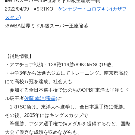
■WBAスーパー/IBF世界ミドル級王座統一戦
2022/04/09 ●9RTKO
ゲンナジー・ゴロフキン(カザフ
スタン)
※WBA世界ミドル級スーパー王座陥落
【補足情報】
・アマチュア戦績：138戦119勝(89KO/RSC)19敗。
・中学3年からは進光ジムにてトレーニング。南京都高校
にて高校５冠を達成。社会人も
参加する全日本選手権ではのちのOPBF東洋太平洋ミド
ル級王者
佐藤 幸治(帝拳)
に
1RRSC負け。東洋大へ進学し、全日本選手権に優勝。
その後、2005年にはキングスカップで
準優勝、アジア選手権で銅メダルを獲得するなど、国際
大会で優秀な成績を収めながらも、