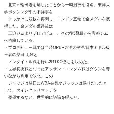
北京五輪出場を逃したことから一時競技を引退。東洋大
学ボクシング部の不祥事を
きっかけに競技を再開し、ロンドン五輪で金メダルを獲
得した。金メダル獲得後は
三迫ジムよりプロデビュー。その後5戦目から帝拳ジム
へ移籍している。
・プロデビュー戦では当時OPBF東洋太平洋/日本ミドル級
王者の柴田 明雄と
ノンタイトル戦を行い2RTKO勝ちを収めた。
・世界初挑戦となったアッサン・エンダム戦はダウンを奪
いながら判定で敗北。この
ジャッジは翌日にWBA会長がジャッジは誤りだったと
して、ダイレクトリマッチを
要望するなど、世界的に議論を呼んだ。