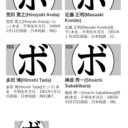
荒田 寛之(Hiroyuki Arata)
近藤 正明(Masaaki
Kondo)
荒田 寛之(Hiroyuki Arata)(パル
ン) 本名：不明生年月日：1949年
近藤 正明(Masaaki Kondo)(金
1月11日国籍：日本戦績：5戦1勝
子) 本名：不明生年月日：1951年
4敗 【獲得タイトル】なし 【戦
１月29日国籍：日本戦績：22戦8
歴】1969/06/12 ●4RKO 森 英
勝13敗1分 【獲得タイトル】な
信(ヤジマ)1969/10/04 ○4R判定
し 【戦歴】1972/07/06 ○4R判
日本
日本
...
定 (採点不明) 大場 忠八(三
迫)■1972年度東...
多田 博(Hiroshi Tada)
榊原 秀一(Shuichi
Sakakibara)
多田 博(Hiroshi Tada)(ヤジマ) 本
名：不明生年月日：1951年1月11
榊原 秀一(Shuichi Sakakibara)(岡
日国籍：日本戦績：4戦1勝3
崎)本名：不明生年月日：1965年
敗 【獲得タイトル】なし 【戦
10月22日国籍：日本戦績：6戦2
歴】1969/12/03 ●2RKO 泉谷
勝(1KO)4敗【獲得タイトル】な
等(晴海)1970/01/22 ●2RKO 小
し【戦歴】■1985年度中日本スー
川 敏...
パーフライ級新人王予選
1985/06/26 ●1R...