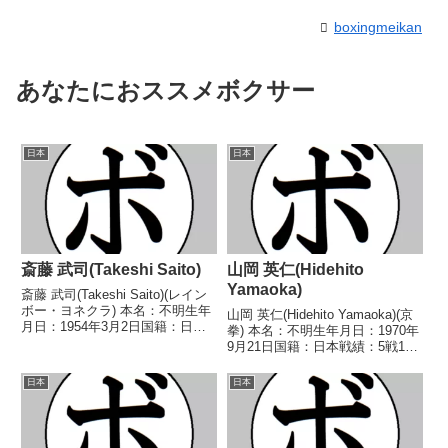
boxingmeikan
あなたにおススメボクサー
日本
日本
斎藤 武司(Takeshi Saito)
山岡 英仁(Hidehito
Yamaoka)
斎藤 武司(Takeshi Saito)(レイン
ボー・ヨネクラ) 本名：不明生年
山岡 英仁(Hidehito Yamaoka)(京
月日：1954年3月2日国籍：日本
拳) 本名：不明生年月日：1970年
戦績：4戦4敗 【獲得タイトル】
9月21日国籍：日本戦績：5戦1勝
なし 【戦歴】1975/12/26
(1KO)4敗 【獲得タイトル】な
●2RKO バズーカ 庄司(東
し 【戦歴】1992/05/17 ●4R判
日本
日本
邦)■1976年度東日本ライ...
定 (採点不明) 後藤 昭(福岡帝
拳)■19...