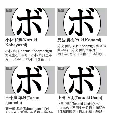
日本
日本
小林 和輝(Kazuki
児波 勇樹(Yuki Konami)
Kobayashi)
児波 勇樹(Yuki Konami)(久留米櫛
間)本名：児波 勇樹生年月日：
小林 和輝(Kazuki Kobayashi)(角
1993年5月28日国籍：日本戦績：
海老宝石) 本名：小林 和輝生年
3戦3勝(2KO)【獲得タイトル】な
月日：1990年11月3日国籍：日本
し【戦歴】2015/10/18
戦績：19戦7勝(2KO)12敗 【獲得
○1RTKO ライアン・コブラ(イ
タイトル】なし 【戦歴】
日本
日本
ンドネシア)2016/01...
2010/05/12 ○4R判定 3-0(39-
38...
五十嵐 孝雄(Takao
上田 照明(Teruaki Ueda)
Igarashi)
上田 照明(Teruaki Ueda)(ヤジ
マ) 本名：不明生年月日：1950年
五十嵐 孝雄(Takao Igarashi)(中
4月30日国籍：日本戦績：5戦5
村) 本名：不明生年月日：1947年