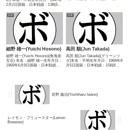
敗 【獲得タイトル】なし 【戦
2月2日国籍：日本戦績：13戦5勝
歴】1968/01/25 ●1RKO 宇多
6敗2分 【獲得タイトル】な
司(木村)1968/04/04 ●3RKO 高
し 【戦歴】1967/06/26 ●4R判
日本
日本
橋 俊隆...
定 (採点不明) 生井 茂男(青木鹿
沼)1967/0...
細野 雄一(Yuichi Hosono)
高田 順(Jun Takada)
細野 雄一(Yuichi Hosono)(角海老
高田 順(Jun Takada)(グリーンツ
宝石) 本名：細野 雄一生年月日：
ダ)本名：不明生年月日：1968年9
1969年6月9日国籍：日本戦績：
月5日国籍：日本戦績：15戦8勝
27戦22勝(12KO)4敗1分 【獲得タ
(4KO)5敗2分【獲得タイトル】な
イトル】第8代日本ミニマム級王
し【戦歴】1985/11/27
座第21代日本ライトフライ級王
○3RTKO 舛田 茂(中
座 【戦歴】1988/...
津)1986/04/24 ○4RT...
岩野 義治(Yoshiharu Iwano)
レイモン・ブリュースター(Lamon
Brewster)