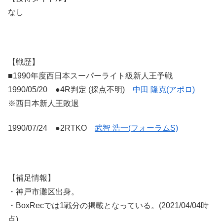
なし
【戦歴】
■1990年度西日本スーパーライト級新人王予戦
1990/05/20 ●4R判定 (採点不明)
中田 隆克(アポロ)
※西日本新人王敗退
1990/07/24 ●2RTKO
武智 浩一(フォーラムS)
【補足情報】
・神戸市灘区出身。
・BoxRecでは1戦分の掲載となっている。(2021/04/04時
点)