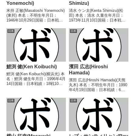
Yonemochi)
Shimizu)
米持 正敏(Masatoshi Yonemochi)
清水 ケン太(Kenta Shimizu)(松
(東邦) 本名：不明生年月日：
田) 本名：清水 久量生年月日：
1946年10月29日国籍：日本戦
1973年11月10日国籍：日本戦
績：33戦14勝(5KO15敗4分 【獲
績：26戦13勝(3KO)9敗4分 【獲
得タイトル】なし 【戦歴】
得タイトル】1992年度中日本バ
日本
日本
1964/08/13 ●3RTKO 田中 和
ンタム級新人王 【戦歴】■1992
夫(三鷹)19...
年度中日本バンタム級新...
鯉渕 健(Ken Koibuchi)
濱田 広志(Hiroshi
Hamada)
鯉渕 健(Ken Koibuchi)(横浜光) 本
名：鯉渕 健生年月日：1996年4月
濱田 広志(Hiroshi Hamada)(天熊
14日国籍：日本戦績：18戦10勝
丸木) 本名：不明生年月日：1990
(9KO)7敗1分 【獲得タイトル】な
年4月19日国籍：日本戦績：6戦6
し 【戦歴】2017/11/06
敗 【獲得タイトル】なし 【戦
○4RTKO 土屋 賢一郎(TI山
歴】2022/12/11 ●1RTKO 串田
日本
日本
形)2018/...
凌(薬師寺)2023/05/14 ●4R判定
...