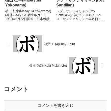
横山 征幸(Masayuki
レブ・サンティリャン(Rev
Yokoyama)
Santillan)
横山 征幸(Masayuki Yokoyama)
レブ・サンティリャン(Rev
(神林) 本名：不明生年月日：
Santillan)(石神井S) 本名：レベ
1962年6月22日国籍：日本戦績：
ロ・サンティリャン生年月日：
5戦2勝(2KO)3敗 【獲得タイト
1977年5月24日国籍：比戦績：34
ル】なし 【戦歴】1980/02/23
戦26勝(19KO)7敗1分 【獲得タイ
○1RKO 大迫 繁美(泉
トル】PBF比国ウェルター級王座
北)1980/03/30...
PBF比国ウェルター級王...
祖父江 伸(Curly Shin)
牧本 浩輝(Koki Makimoto)
コメント
コメントを書き込む