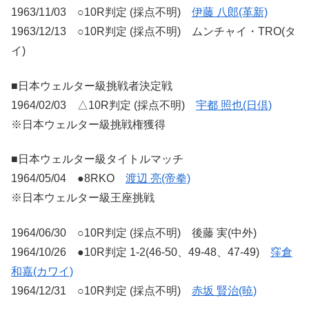
1963/11/03 ○10R判定 (採点不明)
伊藤 八郎(革新)
1963/12/13 ○10R判定 (採点不明) ムンチャイ・TRO(タ
イ)
■日本ウェルター級挑戦者決定戦
1964/02/03 △10R判定 (採点不明)
宇都 照也(日倶)
※日本ウェルター級挑戦権獲得
■日本ウェルター級タイトルマッチ
1964/05/04 ●8RKO
渡辺 亮(帝拳)
※日本ウェルター級王座挑戦
1964/06/30 ○10R判定 (採点不明) 後藤 実(中外)
1964/10/26 ●10R判定 1-2(46-50、49-48、47-49)
窪倉
和嘉(カワイ)
1964/12/31 ○10R判定 (採点不明)
赤坂 賢治(暁)