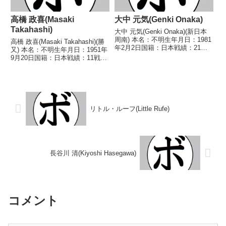
高橋 政喜(Masaki
大中 元気(Genki Onaka)
Takahashi)
大中 元気(Genki Onaka)(新日本
周南) 本名：不明生年月日：1981
高橋 政喜(Masaki Takahashi)(勝
年2月2日国籍：日本戦績：21戦
又) 本名：不明生年月日：1951年
15勝(8KO)5敗1分 【獲得タイト
9月20日国籍：日本戦績：11戦6
ル】1999年度西部日本ライトフ
勝(3KO)4敗1分 【獲得タイトル】
ライ級新人王第9代OPBF東洋太
なし 【戦歴】1973/04/29
平洋ミニマム級王座 【戦歴...
○1RKO 井手口 京光(カニ
エ)1973/0...
リトル・ルーフ(Little Rufe)
長谷川 清(Kiyoshi Hasegawa)
コメント