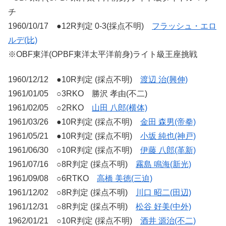
チ
1960/10/17 ●12R判定 0-3(採点不明)
フラッシュ・エロ
ルデ(比)
※OBF東洋(OPBF東洋太平洋前身)ライト級王座挑戦
1960/12/12 ●10R判定 (採点不明)
渡辺 治(興伸)
1961/01/05 ○3RKO 勝沢 孝由(不二)
1961/02/05 ○2RKO
山田 八郎(横体)
1961/03/26 ●10R判定 (採点不明)
金田 森男(帝拳)
1961/05/21 ●10R判定 (採点不明)
小坂 純也(神戸)
1961/06/30 ○10R判定 (採点不明)
伊藤 八郎(革新)
1961/07/16 ○8R判定 (採点不明)
霧島 鳴海(新光)
1961/09/08 ○6RTKO
高橋 美徳(三迫)
1961/12/02 ○8R判定 (採点不明)
川口 昭二(田辺)
1961/12/31 ○8R判定 (採点不明)
松谷 好美(中外)
1962/01/21 ○10R判定 (採点不明)
酒井 源治(不二)