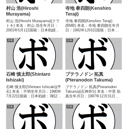
村山 浩(Hiroshi
寺地 拳四朗(Kenshiro
Murayama)
Teraji)
村山 浩(Hiroshi Murayama)(クラ
寺地 拳四朗(Kenshiro Teraji)
トキ) 本名：村山 浩生年月日：
(BMB) 本名：寺地 拳四朗生年月
2001年5月1日国籍：日本戦績：7
日：1992年1月6日国籍：日本戦
戦4勝(2KO)2敗1分 【獲得タイト
績：28戦26勝(16KO)2敗 【獲得
ル】なし 【戦歴】2024/05/26
タイトル】2013年度国体成年の
日本
日本
○4RTKO 宇賀 久倫(JX)2024/1...
部ライトフライ級優勝(アマチュ
ア)WBCライトフライ...
石崎 慎太郎(Shintaro
プテラノドン 拓真
Ishizaki)
(Pteranodon Takuma)
石崎 慎太郎(Shintaro Ishizaki)(平
プテラノドン 拓真(Pteranodon
石) 本名：不明生年月日：1990年
Takuma)(石神井S) 本名：中里 拓
7月22日国籍：日本戦績：3戦2勝
真生年月日：1997年12月31日国
(2KO)1敗 【獲得タイトル】な
籍：日本戦績：4戦4敗 【獲得タ
し 【戦歴】2012/10/07
イトル】なし 【戦歴】
日本
日本
○2RTKO 米光 勇(本田フィット
2019/08/27 ●1RTKO ガチャピ
ネス)201...
ン 政道(協栄)201...