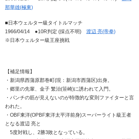
那華雄(極東)
■日本ウェルター級タイトルマッチ
1966/04/14 ●10R判定 (採点不明)
渡辺 亮(帝拳)
※日本ウェルター級王座挑戦
【補足情報】
・新潟県西蒲原郡巻町(現：新潟市西蒲区)出身。
・郷里の先輩、金子 繁治(笹崎)に誘われて入門。
・パンチの筋が見えないのが特徴的な変則ファイターと言
われた。
・OBF東洋(OPBF東洋太平洋前身)スーパーライト級王者
となる渡辺 亮と
5度対戦し、2勝3敗となっている。