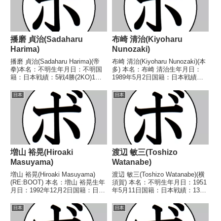
播磨 貞治(Sadaharu
布崎 清治(Kiyoharu
Harima)
Nunozaki)
播磨 貞治(Sadaharu Harima)(帝
布崎 清治(Kiyoharu Nunozaki)(本
拳)本名：不明生年月日：不明国
多) 本名：布崎 清治生年月日：
籍：日本戦績：5戦4勝(2KO)1敗
1989年5月2日国籍：日本戦績：6
【獲得タイトル】1955年度全日
戦5勝(4KO)1敗 【獲得タイトル】
本ライト級新人王【戦歴】
なし 【戦歴】2018/07/06
日本
日本
1956/02/08 ○1RTKO 福島 一
○2RTKO 遠藤 裕介(協栄山
郎(新和)1956/03/...
神)2019/...
増山 裕晃(Hiroaki
渡辺 敏三(Toshizo
Masuyama)
Watanabe)
増山 裕晃(Hiroaki Masuyama)
渡辺 敏三(Toshizo Watanabe)(横
(RE:BOOT) 本名：増山 裕晃生年
須賀) 本名：不明生年月日：1951
月日：1992年12月2日国籍：日本
年5月11日国籍：日本戦績：13戦
戦績：1戦1敗 【獲得タイトル】
8勝(3KO)4敗1分 【獲得タイト
なし 【戦歴】2023/07/08 ●4R
ル】なし 【戦歴】1970/08/30
日本
日本
判定 0-3(36-39、36-39、35-...
△4R判定 (採点不明) 山田 利成