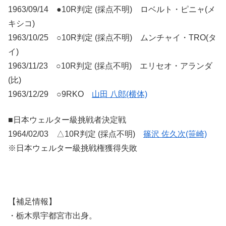
1963/09/14 ●10R判定 (採点不明) ロベルト・ピニャ(メ
キシコ)
1963/10/25 ○10R判定 (採点不明) ムンチャイ・TRO(タ
イ)
1963/11/23 ○10R判定 (採点不明) エリセオ・アランダ
(比)
1963/12/29 ○9RKO
山田 八郎(横体)
■日本ウェルター級挑戦者決定戦
1964/02/03 △10R判定 (採点不明)
篠沢 佐久次(笹崎)
※日本ウェルター級挑戦権獲得失敗
【補足情報】
・栃木県宇都宮市出身。