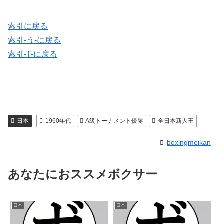
索引に戻る
索引-う-に戻る
索引-T-に戻る
日本
1960年代
A級トーナメント優勝
全日本新人王
boxingmeikan
あなたにおススメボクサー
日本
日本