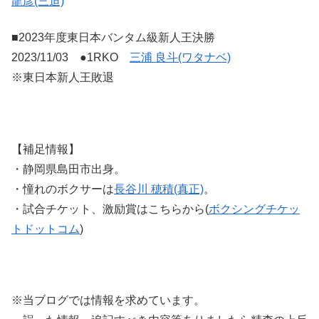
龍彦(三迫)
■2023年度東日本バンタム級新人王決勝
2023/11/03 ●1RKO
三浦 良斗(ワタナベ)
※東日本新人王敗退
【補足情報】
・静岡県島田市出身。
・憧れのボクサーは
長谷川 穂積(真正)
。
・試合チケット、激励賞はこちらから(
ボクシングチケッ
トドットコム
)
※当ブログでは情報を求めています。