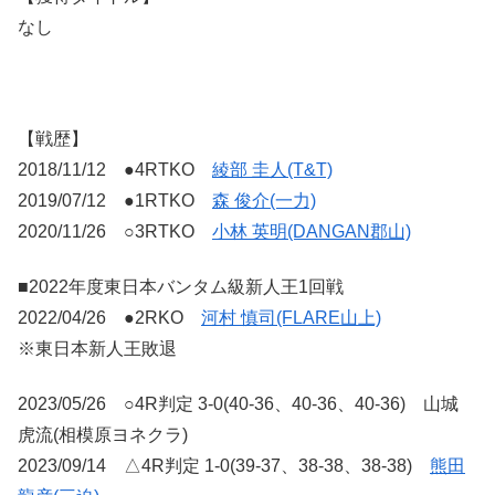
なし
【戦歴】
2018/11/12 ●4RTKO
綾部 圭人(T&T)
2019/07/12 ●1RTKO
森 俊介(一力)
2020/11/26 ○3RTKO
小林 英明(DANGAN郡山)
■2022年度東日本バンタム級新人王1回戦
2022/04/26 ●2RKO
河村 慎司(FLARE山上)
※東日本新人王敗退
2023/05/26 ○4R判定 3-0(40-36、40-36、40-36) 山城
虎流(相模原ヨネクラ)
2023/09/14 △4R判定 1-0(39-37、38-38、38-38)
熊田