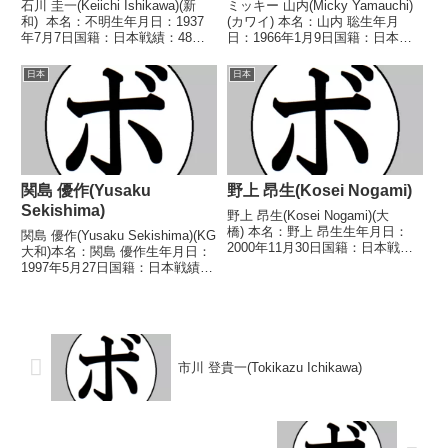
石川 圭一(Keiichi Ishikawa)(新
ミッキー 山内(Micky Yamauchi)
和) 本名：不明生年月日：1937
(カワイ) 本名：山内 聡生年月
年7月7日国籍：日本戦績：48戦
日：1966年1月9日国籍：日本戦
35勝(9KO)10敗3分 【獲得タイト
績：9戦3勝(1KO)4敗2分 【獲得
ル】1956年度全日本ライト級新
タイトル】なし 【戦歴】
日本
日本
人王第11代日本ライト級王
1989/11/18 △4R判定 (採点不
座 【戦歴】1956...
明) 田中 由起夫(ワタ...
関島 優作(Yusaku
野上 昂生(Kosei Nogami)
Sekishima)
野上 昂生(Kosei Nogami)(大
橋) 本名：野上 昂生生年月日：
関島 優作(Yusaku Sekishima)(KG
2000年11月30日国籍：日本戦
大和)本名：関島 優作生年月日：
績：7戦6勝(4KO)1敗 【獲得タイ
1997年5月27日国籍：日本戦績：
トル】2018年度全国選抜ミドル
11戦8勝(4KO)3敗【獲得タイト
級優勝(アマチュア) 【戦歴】
ル】2018年度全日本スーパーフ
2023/07/20 ○2RTK...
ェザー級新人王【戦歴】
2016/11/06 ●4R判...
市川 登貴一(Tokikazu Ichikawa)