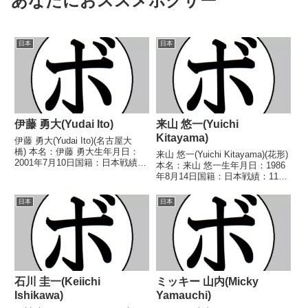
あなたにおススメボクサー
日本
日本
伊藤 勇大(Yudai Ito)
来山 悠一(Yuichi
Kitayama)
伊藤 勇大(Yudai Ito)(名古屋大
橋) 本名：伊藤 勇大生年月日：
来山 悠一(Yuichi Kitayama)(花形)
2001年7月10日国籍：日本戦績：
本名：来山 悠一生年月日：1986
2戦1勝(1KO)1敗 【獲得タイト
年8月14日国籍：日本戦績：11戦
ル】なし 【戦歴】2023/12/03
3勝(3KO)7敗1分【獲得タイト
●4R判定 0-2(38-38、37-39、37-
ル】なし【戦歴】■2014年度東日
日本
日本
39...
本スーパーライト級新人王予選
2014/06/01 ●...
石川 圭一(Keiichi
ミッキー 山内(Micky
Ishikawa)
Yamauchi)