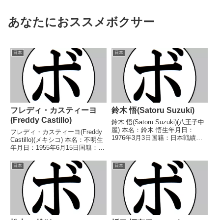
あなたにおススメボクサー
日本
日本
フレディ・カスティーヨ
鈴木 悟(Satoru Suzuki)
(Freddy Castillo)
鈴木 悟(Satoru Suzuki)(八王子中
屋) 本名：鈴木 悟生年月日：
フレディ・カスティーヨ(Freddy
1976年3月3日国籍：日本戦績：
Castillo)(メキシコ) 本名：不明生
29戦23勝(15KO)6敗 【獲得タイ
年月日：1955年6月15日国籍：メ
トル】1998年度全日本ミドル級
キシコ戦績：68戦45勝(30KO)18
新人王第48代日本ミドル級王座
敗5分 【獲得タイトル】第3代
日本
日本
第50代日本ミドル級王座 ...
WBC世界ライトフライ級王座第
19代WBC世界フライ...