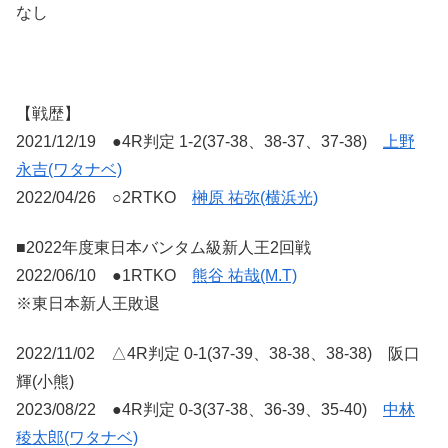
なし
【戦歴】
2021/12/19 ●4R判定 1-2(37-38、38-37、37-38)
上野
永吉(ワタナベ)
2022/04/26 ○2RTKO
榊原 祐弥(横浜光)
■2022年度東日本バンタム級新人王2回戦
2022/06/10 ●1RTKO
熊谷 祐哉(M.T)
※東日本新人王敗退
2022/11/02 △4R判定 0-1(37-39、38-38、38-38) 阪口
輝(小熊)
2023/08/22 ●4R判定 0-3(37-38、36-39、35-40)
中林
稜太郎(ワタナベ)