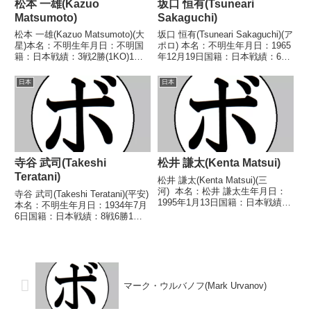
松本 一雄(Kazuo
坂口 恒有(Tsuneari
Matsumoto)
Sakaguchi)
松本 一雄(Kazuo Matsumoto)(大
坂口 恒有(Tsuneari Sakaguchi)(ア
星)本名：不明生年月日：不明国
ポロ) 本名：不明生年月日：1965
籍：日本戦績：3戦2勝(1KO)1敗
年12月19日国籍：日本戦績：6戦
【獲得タイトル】1957年度西日
6敗 【獲得タイトル】なし 【戦
本ミドル級新人王【戦歴】
歴】1989/01/21 ●4RTKO 山本
日本
日本
1957/11/29 ○1RKO 本田 祐(ナ
尚司(クラトキ)1989/05/30 ...
ガタ)■1957年度西日...
寺谷 武司(Takeshi
松井 謙太(Kenta Matsui)
Teratani)
松井 謙太(Kenta Matsui)(三
河) 本名：松井 謙太生年月日：
寺谷 武司(Takeshi Teratani)(平安)
1995年1月13日国籍：日本戦績：
本名：不明生年月日：1934年7月
17戦8勝(1KO)9敗 【獲得タイト
6日国籍：日本戦績：8戦6勝1敗1
ル】2014年度中日本ミニマム級
無判定【獲得タイトル】1960年
新人王2017年度日本ミニマム級
度西日本ライト級新人王【戦歴】
王座最強挑戦者 【戦歴...
1960/08/22 ○4R判定 (採点不
明) 橋本 国...
マーク・ウルバノフ(Mark Urvanov)