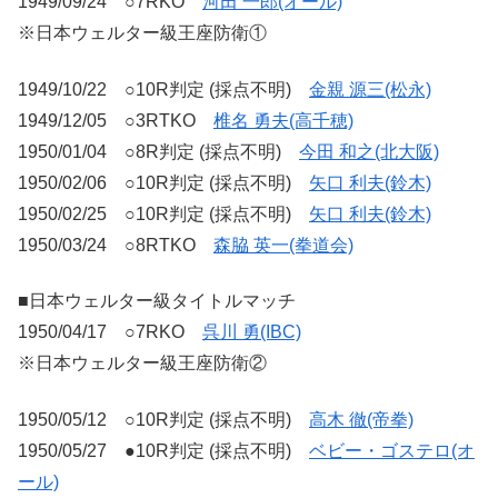
1949/09/24 ○7RKO
河田 一郎(オール)
※日本ウェルター級王座防衛①
1949/10/22 ○10R判定 (採点不明)
金親 源三(松永)
1949/12/05 ○3RTKO
椎名 勇夫(高千穂)
1950/01/04 ○8R判定 (採点不明)
今田 和之(北大阪)
1950/02/06 ○10R判定 (採点不明)
矢口 利夫(鈴木)
1950/02/25 ○10R判定 (採点不明)
矢口 利夫(鈴木)
1950/03/24 ○8RTKO
森脇 英一(拳道会)
■日本ウェルター級タイトルマッチ
1950/04/17 ○7RKO
呉川 勇(IBC)
※日本ウェルター級王座防衛②
1950/05/12 ○10R判定 (採点不明)
高木 徹(帝拳)
1950/05/27 ●10R判定 (採点不明)
ベビー・ゴステロ(オ
ール)