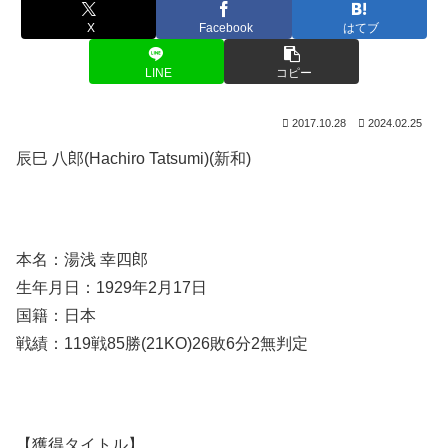
X
Facebook
はてブ
LINE
コピー
2017.10.28
2024.02.25
辰巳 八郎(Hachiro Tatsumi)(新和)
本名：湯浅 幸四郎
生年月日：1929年2月17日
国籍：日本
戦績：119戦85勝(21KO)26敗6分2無判定
【獲得タイトル】