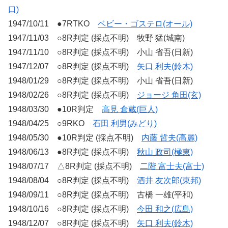
口)
1947/10/11 ●7RTKO
ベビー・ゴステロ(オール)
1947/11/03 ○8R判定 (採点不明) 牧野 猛(城南)
1947/11/10 ○8R判定 (採点不明) 小山 省吾(日新)
1947/12/07 ○8R判定 (採点不明)
矢口 利夫(鈴木)
1948/01/29 ○8R判定 (採点不明) 小山 省吾(日新)
1948/02/26 ○8R判定 (採点不明)
ジョージ 角田(玄)
1948/03/30 ●10R判定
高見 倉蔵(巨人)
1948/04/25 ○9RKO
石田 利男(みどり)
1948/05/30 ●10R判定 (採点不明)
内藤 哲夫(高麗)
1948/06/13 ●8R判定 (採点不明)
秋山 政司(極東)
1948/07/17 △8R判定 (採点不明)
二階 富士夫(富士)
1948/08/04 ○8R判定 (採点不明)
酒井 友次郎(東邦)
1948/09/11 ○8R判定 (採点不明) 古橋 一雄(平和)
1948/10/16 ○8R判定 (採点不明)
今田 和之(広島)
1948/12/07 ○8R判定 (採点不明)
矢口 利夫(鈴木)