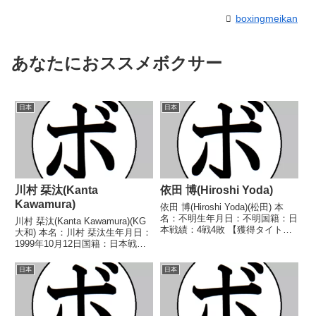
boxingmeikan
あなたにおススメボクサー
日本
日本
川村 栞汰(Kanta
依田 博(Hiroshi Yoda)
Kawamura)
依田 博(Hiroshi Yoda)(松田) 本
名：不明生年月日：不明国籍：日
川村 栞汰(Kanta Kawamura)(KG
本戦績：4戦4敗 【獲得タイト
大和) 本名：川村 栞汰生年月日：
ル】1967年度中日本スーパーバ
1999年10月12日国籍：日本戦
ンタム級新人王 【戦歴】
績：11戦5勝(4KO)4敗2分 【獲得
1967/04/26 ○1RKO 小笠原 定
タイトル】2021年度東日本フラ
日本
日本
(東海)1967/06/03 ○...
イ級新人王 【戦歴】
2020/12/05 ○1RTK...