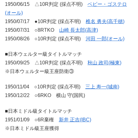
1950/06/15 △10R判定 (採点不明)
ベビー・ゴステロ
(オール)
1950/07/17 ●10R判定 (採点不明)
椎名 勇夫(高千穂)
1950/07/31 ○8RTKO
山崎 長太郎(高津)
1950/08/26 ○10R判定 (採点不明)
河田 一郎(オール)
■日本ウェルター級タイトルマッチ
1950/09/25 △10R判定 (採点不明)
秋山 政司(極東)
※日本ウェルター級王座防衛③
1950/11/04 ○10R判定 (採点不明)
三上 寿一(城南)
1950/12/22 ○6RKO 横山 守(国民)
■日本ミドル級タイトルマッチ
1951/01/09 ○6R棄権
新井 正吉(IBC)
※日本ミドル級王座獲得