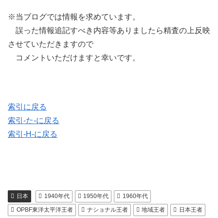
※当ブログでは情報を求めています。
誤った情報追記すべき内容等ありましたら精査の上反映
させていただきますので
コメントいただけますと幸いです。
索引に戻る
索引-た-に戻る
索引-H-に戻る
日本
1940年代
1950年代
1960年代
OPBF東洋太平洋王者
ナショナル王者
地域王者
日本王者