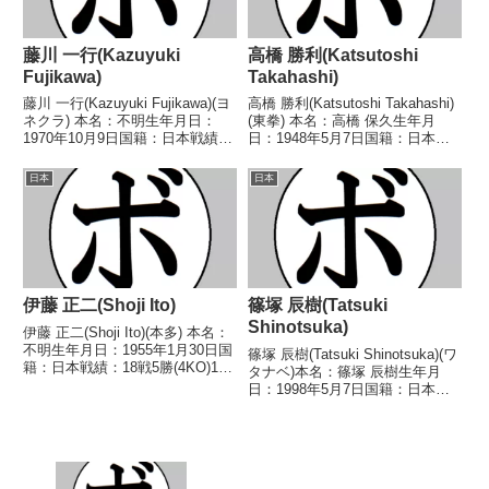
藤川 一行(Kazuyuki
高橋 勝利(Katsutoshi
Fujikawa)
Takahashi)
藤川 一行(Kazuyuki Fujikawa)(ヨ
高橋 勝利(Katsutoshi Takahashi)
ネクラ) 本名：不明生年月日：
(東拳) 本名：高橋 保久生年月
1970年10月9日国籍：日本戦績：
日：1948年5月7日国籍：日本戦
2戦2敗 【獲得タイトル】な
績：36戦15勝(7KO)16敗5分 【獲
し 【戦歴】1990/11/29
得タイトル】なし 【戦歴】
日本
日本
●3RTKO 山田 克也(松戸平
1967/11/29 ○4R判定 (採点不
沼)■1992年度東日本スー...
明) 福本...
伊藤 正二(Shoji Ito)
篠塚 辰樹(Tatsuki
Shinotsuka)
伊藤 正二(Shoji Ito)(本多) 本名：
不明生年月日：1955年1月30日国
篠塚 辰樹(Tatsuki Shinotsuka)(ワ
籍：日本戦績：18戦5勝(4KO)11
タナベ)本名：篠塚 辰樹生年月
敗2分 【獲得タイトル】な
日：1998年5月7日国籍：日本戦
し 【戦歴】1974/01/15 ○4R判
績：4戦3勝(2KO)1敗【獲得タイ
定 (採点不明) 宇都宮 拳(宇都宮
トル】なし【戦歴】2016/12/14
ヤジマ)197...
●6R判定 0-3(55-59、56-59、5...