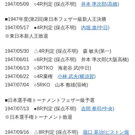
1947/05/09 ○4R判定 (採点不明)
井本 準次郎(高橋)
■1947年度(第2回)東日本フェザー級新人王決勝
1947/05/17 ●4R判定 (採点不明)
内堀 進(中日)
※東日本新人王敗退
1947/05/30 △4R判定 (採点不明) 森 敏夫(第一)
1947/06/01 ○6R判定 (採点不明) 井本 準次郎(大阪高橋)
1947/06/13 ○3RTKO 海老谷 武(中日)
1947/06/22 ○4R棄権
小林 武夫(横須賀)
1947/07/04 ○5RKO 山本 敷雄(笹崎)
■日本選手権トーナメントフェザー級予選
1947/07/13 ●8R判定 (採点不明)
吉岡 拳司(中央)
※日本選手権トーナメント敗退
1947/09/16 △8R判定 (採点不明)
堀口 基治(ピストン堀