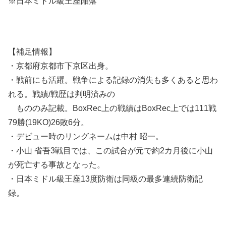
※日本ミドル級王座陥落
【補足情報】
・京都府京都市下京区出身。
・戦前にも活躍。戦争による記録の消失も多くあると思わ
れる。戦績/戦歴は判明済みの
もののみ記載。BoxRec上の戦績はBoxRec上では111戦
79勝(19KO)26敗6分。
・デビュー時のリングネームは中村 昭一。
・小山 省吾3戦目では、この試合が元で約2カ月後に小山
が死亡する事故となった。
・日本ミドル級王座13度防衛は同級の最多連続防衛記
録。