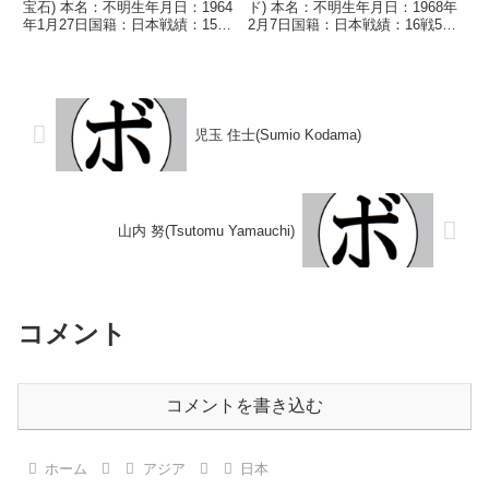
宝石) 本名：不明生年月日：1964
ド) 本名：不明生年月日：1968年
年1月27日国籍：日本戦績：15戦
2月7日国籍：日本戦績：16戦5勝
4勝(1KO)11敗 【獲得タイト
(2KO) 8敗3分 【獲得タイトル】
ル】なし 【戦歴】1987/05/10
なし 【戦歴】1988/10/17 ●4R
●4R判定 (採点不明) 富川 哲人
判定 (採点不明) 矢野 正樹(東
(札幌)■1...
海)1...
児玉 住士(Sumio Kodama)
山内 努(Tsutomu Yamauchi)
コメント
コメントを書き込む
ホーム
アジア
日本