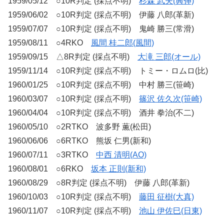
1959/05/12 ○10R判定 (採点不明)
杉森 武夫(興伸)
1959/06/02 ○10R判定 (採点不明) 伊藤 八郎(革新)
1959/07/07 ○10R判定 (採点不明) 鬼崎 勝三(常滑)
1959/08/11 ○4RKO
風間 桂二郎(風間)
1959/09/15 △8R判定 (採点不明)
大滝 三郎(オール)
1959/11/14 ○10R判定 (採点不明) トミー・ロムロ(比)
1960/01/25 ○10R判定 (採点不明) 中村 勝三(笹崎)
1960/03/07 ○10R判定 (採点不明)
篠沢 佐久次(笹崎)
1960/04/04 ○10R判定 (採点不明) 酒井 拳治(不二)
1960/05/10 ○2RTKO 波多野 薫(松田)
1960/06/06 ○6RTKO 熊坂 仁男(新和)
1960/07/11 ○3RTKO
中西 清明(AO)
1960/08/01 ○6RKO
坂本 正則(新和)
1960/08/29 ○8R判定 (採点不明) 伊藤 八郎(革新)
1960/10/03 ○10R判定 (採点不明)
藤田 征樹(大真)
1960/11/07 ○10R判定 (採点不明)
池山 伊佐巳(日東)