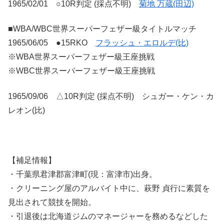
1965/02/01 ○10R判定 (採点不明)
菊地 万蔵(田辺)
■WBA/WBC世界スーパーフェザー級タイトルマッチ
1965/06/05 ●15RKO
フラッシュ・エロルデ(比)
※WBA世界スーパーフェザー級王座挑戦
※WBC世界スーパーフェザー級王座挑戦
1965/09/06 △10R判定 (採点不明) シュガー・ケン・カ
レオン(比)
【補足情報】
・千葉県君津郡富津町(現：富津市)出身。
・クリーニング屋のアルバイト中に、萩野 貞行に素質を
見出されて競技を開始。
・引退後は北海道ジムのマネージャーを務めるなどした