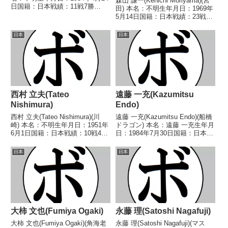
森山 謙一(Kenichi Moriyama)(宮
日国籍：日本戦績：11戦7勝
田) 本名：不明生年月日：1969年
(5KO)2敗2分 【獲得タイトル】な
5月14日国籍：日本戦績：23戦11
し 【戦歴】■1973年度東日本バ
勝(6KO)10敗2分 【獲得タイト
ンタム級新人王予選1973/09/14
ル】なし 【戦歴】1992/06/08
日本
日本
△4R判定 (採...
●1RTKO 佐藤 輝明(エイティー
ン古河...
西村 立夫(Tateo
遠藤 一充(Kazumitsu
Nishimura)
Endo)
西村 立夫(Tateo Nishimura)(川
遠藤 一充(Kazumitsu Endo)(船橋
崎) 本名：不明生年月日：1951年
ドラゴン) 本名：遠藤 一充生年月
6月1日国籍：日本戦績：10戦4勝
日：1984年7月30日国籍：日本戦
(2KO)6敗 【獲得タイトル】な
績：14戦11勝(6KO)2敗1分 【獲
し 【戦歴】1969/05/26 ●4R判
得タイトル】なし 【戦歴】
日本
日本
定 (採点不明) 大高 実(不
2003/11/27 ○2RKO 植木 秀利
二)1969/0...
(ワタナベ)...
大柿 文也(Fumiya Ogaki)
永藤 理(Satoshi Nagafuji)
大柿 文也(Fumiya Ogaki)(角海老
永藤 理(Satoshi Nagafuji)(マス