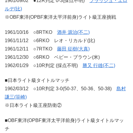
1961/09/02 ●12R判定 0-3(採点不明)
フラッシュ・エロ
ルデ(比)
※OBF東洋(OPBF東洋太平洋前身)ライト級王座挑戦
1961/10/16 ○8RTKO
酒井 源治(不二)
1961/11/12 ○6RKO レオ・リカルド(比)
1961/12/11 ○7RTKO
藤田 征樹(大真)
1961/12/30 ○6RKO ベビー・ブラウン(米)
1962/01/29 ○10R判定 (採点不明)
勝又 行雄(不二)
■日本ライト級タイトルマッチ
1962/03/12 ○10R判定 3-0(50-37、50-36、50-38)
島村
謙三(笹崎)
※日本ライト級王座防衛②
■OBF東洋(OPBF東洋太平洋前身)ライト級タイトルマッ
チ