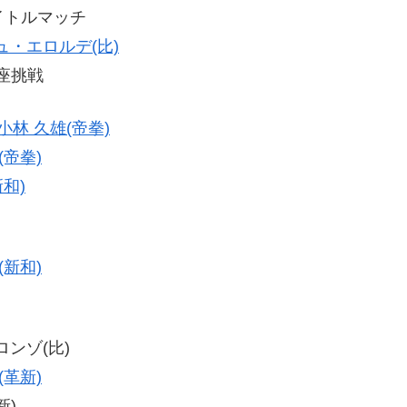
タイトルマッチ
ュ・エロルデ(比)
王座挑戦
小林 久雄(帝拳)
(帝拳)
新和)
(新和)
ロンゾ(比)
(革新)
新)