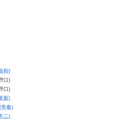
新和)
野口)
野口)
革新)
(帝拳)
不二)