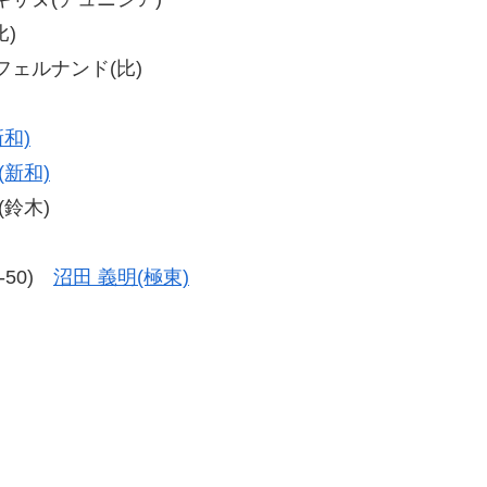
比)
・フェルナンド(比)
新和)
(新和)
(鈴木)
6-50)
沼田 義明(極東)