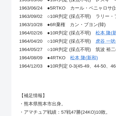
1963/06/24 ●5RTKO カール・ペニャロサ(
1963/09/02 ○10R判定 (採点不明) ラリー
1963/10/28 ●6R棄権 カン・ブヨン(韓)
1964/02/26 ●10R判定 (採点不明)
松本 隆(
1964/04/20 ○10R判定 (採点不明)
虎谷 一吠
1964/05/27 ○10R判定 (採点不明) 筑波 裕二
1964/08/09 ●4RTKO
松本 隆(新和)
1964/12/03 ●10R判定 0-3(45-49、44-50、4
【補足情報】
・熊本県熊本市出身。
・アマチュア戦績：57戦47勝(24KO)10敗。