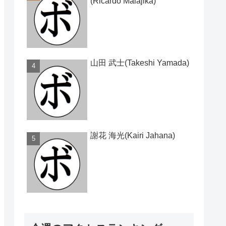
(Ricardo Malajika)
山田 武士(Takeshi Yamada)
謝花 海光(Kairi Jahana)