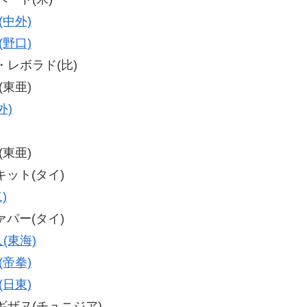
(中外)
(野口)
ー・レボラド(比)
(東亜)
外)
(東亜)
キット(タイ)
)
ァパー(タイ)
(東海)
(帝拳)
(日東)
ギ・ギザヌ(チュニジア)