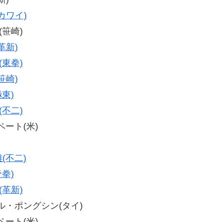
カワイ)
(笹崎)
革新)
(東拳)
笹崎)
極東)
(不二)
ペート(米)
(不二)
帝拳)
(革新)
ンポル・ポングシン(タイ)
ペート(米)