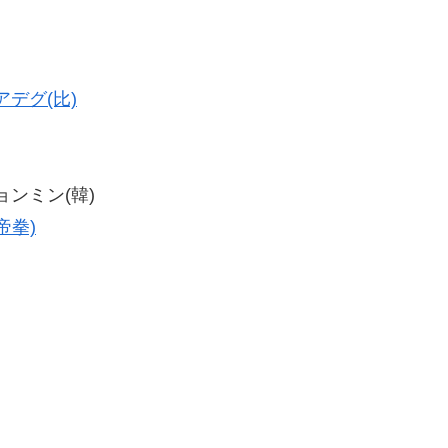
デグ(比)
リョンミン(韓)
帝拳)