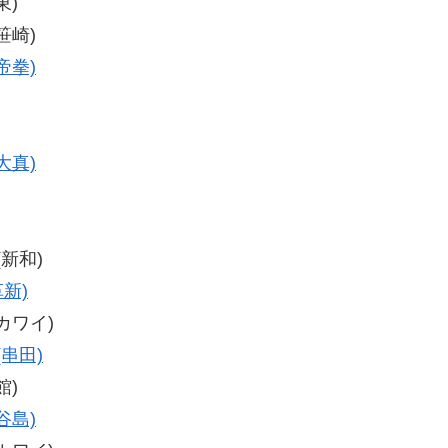
東)
笹崎)
帝拳)
大真)
(新和)
革新)
(カワイ)
(串田)
館)
谷島)