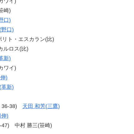
(カワイ)
笹崎)
野口)
(野口)
-0) ポリト・エスカラン(比)
・カルロス(比)
革新)
(カワイ)
伸)
(革新)
、36-38)
天田 和芳(三鷹)
興伸)
48-47) 中村 勝三(笹崎)