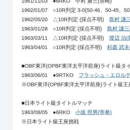
1961/11/03 ●6RKO 中村 勝三(笹崎)
1962/01/07 ○10R判定 3-0(50-46、50-4
1962/05/20 △10R判定 (採点不明)
島村 謙三
1963/01/28 ○10R判定 (採点不明)
島村 謙三
1963/03/11 △10R判定 (採点不明)
渡辺 治(
1963/04/01 ○10R判定 (採点不明)
杉森 武夫
■OBF東洋(OPBF東洋太平洋前身)ライト級
1963/06/01 ●9RTKO
フラッシュ・エロルデ
※OBF東洋(OPBF東洋太平洋前身)ライト級
■日本ライト級タイトルマッチ
1963/08/05 ●6RKO
小坂 照男(帝拳)
※日本ライト級王座挑戦