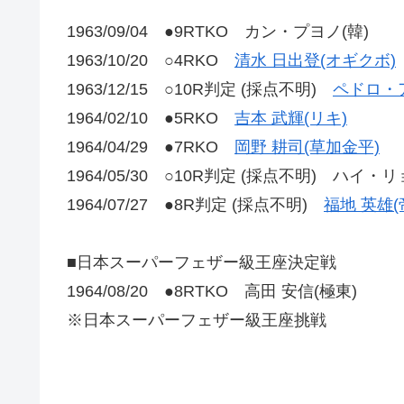
1963/09/04 ●9RTKO カン・プヨノ(韓)
1963/10/20 ○4RKO
清水 日出登(オギクボ)
1963/12/15 ○10R判定 (採点不明)
ペドロ・ア
1964/02/10 ●5RKO
吉本 武輝(リキ)
1964/04/29 ●7RKO
岡野 耕司(草加金平)
1964/05/30 ○10R判定 (採点不明) ハイ・
1964/07/27 ●8R判定 (採点不明)
福地 英雄(
■日本スーパーフェザー級王座決定戦
1964/08/20 ●8RTKO 高田 安信(極東)
※日本スーパーフェザー級王座挑戦