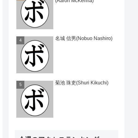
(Aaron McKenna)
名城 信男(Nobuo Nashiro)
菊池 珠吏(Shuri Kikuchi)