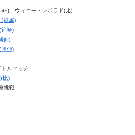
5、50-45) ウィニー・レポラド(比)
(笹崎)
(笹崎)
興伸)
(興伸)
タイトルマッチ
(比)
王座挑戦