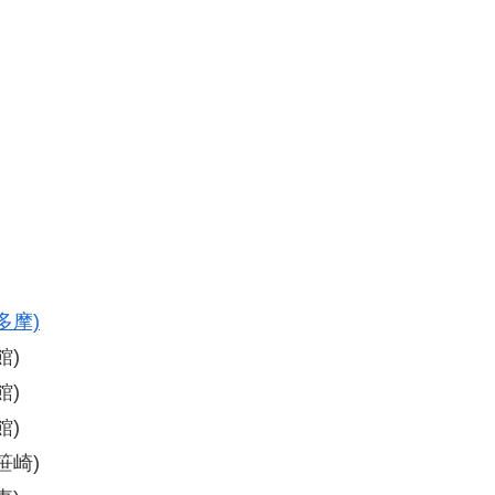
多摩)
館)
館)
館)
笹崎)