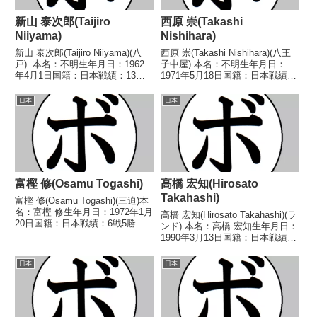
新山 泰次郎(Taijiro
西原 崇(Takashi
Niiyama)
Nishihara)
新山 泰次郎(Taijiro Niiyama)(八
西原 崇(Takashi Nishihara)(八王
戸) 本名：不明生年月日：1962
子中屋) 本名：不明生年月日：
年4月1日国籍：日本戦績：13戦
1971年5月18日国籍：日本戦績：
11勝(6KO)2敗 【獲得タイトル】
18戦7勝(1KO)10敗1分 【獲得タ
1980年度全日本スーパーフェザ
イトル】なし 【戦歴】
日本
日本
ー級新人王 【戦歴】
1990/06/30 ○4R判定 (採点不
1980/04/26 ○4R...
明) 大八木 常之...
富樫 修(Osamu Togashi)
高橋 宏知(Hirosato
Takahashi)
富樫 修(Osamu Togashi)(三迫)本
名：富樫 修生年月日：1972年1月
高橋 宏知(Hirosato Takahashi)(ラ
20日国籍：日本戦績：6戦5勝
ンド) 本名：高橋 宏知生年月日：
(3KO)1敗【獲得タイトル】1989
1990年3月13日国籍：日本戦績：
年度インターハイウェルター級優
1戦1敗 【獲得タイトル】な
勝(アマチュア)1989年度国体少年
し 【戦歴】2026/03/25
日本
日本
の部ウェルター級優勝(...
●1RTKO 中田 裕也(八王子中
屋) 【補足情報】・...