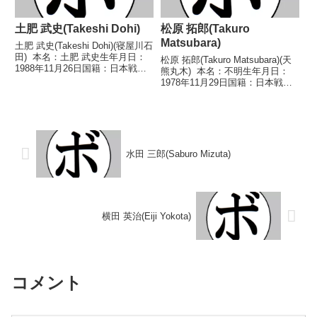
土肥 武史(Takeshi Dohi)
松原 拓郎(Takuro
Matsubara)
土肥 武史(Takeshi Dohi)(寝屋川石
田) 本名：土肥 武史生年月日：
松原 拓郎(Takuro Matsubara)(天
1988年11月26日国籍：日本戦
熊丸木) 本名：不明生年月日：
績：5戦3勝(1KO)2敗 【獲得タイ
1978年11月29日国籍：日本戦
トル】なし 【戦歴】
績：20戦8勝(5KO)7敗5分 【獲得
2018/04/01 ○1RTKO 槌本 武
タイトル】2003年度全日本バン
訓(大星森垣)■2...
タム級新人王 【戦歴】
2000/07/01 △4...
水田 三郎(Saburo Mizuta)
横田 英治(Eiji Yokota)
コメント