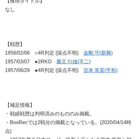
【獲得タイトル】
なし
【戦歴】
1956/02/06 ○4R判定 (採点不明)
金剛 守(新興)
1957/03/07 ●2RKO
勝又 行雄(不二)
1957/06/29 ●4R判定 (採点不明)
宮本 常富(平和)
【補足情報】
・戦績戦歴は判明済みのもののみ掲載。
・BoxRecでは2戦分の掲載となっている。(2020/04/14時
点)