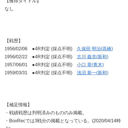
【獲得タイトル】
なし
【戦歴】
1956/02/06 ●4R判定 (採点不明)
久保田 明治(高橋)
1956/02/22 ●4R判定 (採点不明)
古川 義克(新和)
1957/06/01 ●4R判定 (採点不明)
小口 章(青木)
1959/03/31 ●4R判定 (採点不明)
浅沼 新一(新和)
【補足情報】
・戦績戦歴は判明済みのもののみ掲載。
・BoxRecでは3戦分の掲載となっている。(2020/04/14時