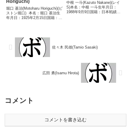
Horiguchi)
中根 一斗(Kazuto Nakane)(レイ
S)本名：中根 一斗生年月日：
堀口 基治(Motoharu Horiguchi)(ピ
1988年9月9日国籍：日本戦績：
ストン堀口) 本名：堀口 基治生
11戦8勝(8KO)3敗【獲得タイト
年月日：1925年2月15日国籍：日
ル】なし【戦歴】2013/05/17
本戦績：50戦26勝(10KO)17敗6分
○1RKO 吹野 一真(東拳)■2013年
1無効試合 【獲得タイトル】
度C級トーナメ...
1940年度全日本アマチュア拳闘
選手権バンタ...
佐々木 民雄(Tamio Sasaki)
広田 勇(Isamu Hirota)
コメント
コメントを書き込む