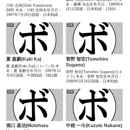
名：藤﨑 光志生年月日：1989年4
川村 志樹(Shiki Kawamura)
月1日国籍：日本戦績：11戦4勝
(MR) 本名：川村 志樹生年月日：
(3KO)6敗1分 【獲得タイトル】な
1997年7月20日国籍：日本戦績：
し 【戦歴】2016/08/13
11戦6勝(2KO)5敗 【獲得タイト
○1RTKO 本田 武史(スパイダー
ル】なし 【戦歴】2022/11/19
日本
日本
根本)2...
○4R判定 3-0(40-36、40-36、40...
夏 嘉麒(Kaki Ka)
菅野 智宏(Tomohiro
Sugano)
夏 嘉麒(Kaki Ka)(ジャパンS) 本
名：夏 嘉麒生年月日：1997年12
菅野 智宏(Tomohiro Sugano)(ヨネ
月9日国籍：中国戦績：5戦1勝
クラ) 本名：菅野 智宏生年月日：
(1KO)4敗 【獲得タイトル】な
1996年5月24日国籍：日本戦績：
し 【戦歴】2024/12/11
3戦2勝(2KO)1敗 【獲得タイト
○2RTKO 山城 詠輝(鎌ヶ
ル】なし 【戦歴】2016/10/17
日本
日本
谷)2025/04/10 ●2R...
○3RTKO 山本 祥吾(ワタナ
ベ)2017...
堀口 基治(Motoharu
中根 一斗(Kazuto Nakane)