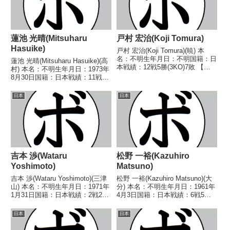
蓮池 光晴(Mitsuharu
戸村 宏治(Koji Tomura)
Hasuike)
戸村 宏治(Koji Tomura)(暁) 本
名：不明生年月日：不明国籍：日
蓮池 光晴(Mitsuharu Hasuike)(高
本戦績：12戦5勝(3KO)7敗 【獲
村) 本名：不明生年月日：1973年
得タイトル】なし 【戦歴】
8月30日国籍：日本戦績：11戦8
1964/02/07 ○2RTKO 高橋 行
勝(7KO)3敗 【獲得タイトル】
男(革新)1964/03/19 ○2RTKO
1991年度中日本ライト級新人
日本
日本
大畑 芳男...
王 【戦歴】1990/12/04
●3RTKO 伊藤 ...
吉本 渉(Wataru
松野 一裕(Kazuhiro
Yoshimoto)
Matsuno)
吉本 渉(Wataru Yoshimoto)(三津
松野 一裕(Kazuhiro Matsuno)(大
山) 本名：不明生年月日：1971年
分) 本名：不明生年月日：1961年
1月31日国籍：日本戦績：2戦2
4月3日国籍：日本戦績：6戦5勝
敗 【獲得タイトル】なし 【戦
(2KO)1敗 【獲得タイトル】な
歴】2001/04/30 ●3RTKO 百々
し 【戦歴】1984/03/10
日本
日本
晃瑞(駿河)2001/10/28
○2RKO 藤安 浩美(中
●1RKO ...
内)1984/04/22 ○...