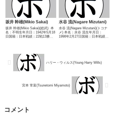
坂井 幹雄(Mikio Sakai)
水谷 流(Nagare Mizutani)
坂井 幹雄(Mikio Sakai)(総武) 本
水谷 流(Nagare Mizutani)(トコナ
名：不明生年月日：1942年5月18
メ) 本名：水谷 流生年月日：
日国籍：日本戦績：22戦13勝
1998年2月27日国籍：日本戦績：
(6KO)9敗 【獲得タイトル】1962
7戦3勝4敗 【獲得タイトル】
年度西日本バンタム級新人
2016年度中日本ミニマム級新人
王 【戦歴】1960/08/11 ●2R棄
王 【戦歴】2016/03/27 ○4R判
権 吉岡 弥一...
定 3-0(40-3...
ハリー・ウィルス(Young Harry Wills)
宮本 常富(Tsunetomi Miyamoto)
コメント