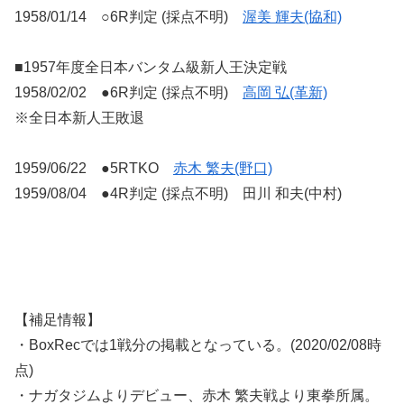
1958/01/14 ○6R判定 (採点不明)
渥美 輝夫(協和)
■1957年度全日本バンタム級新人王決定戦
1958/02/02 ●6R判定 (採点不明)
高岡 弘(革新)
※全日本新人王敗退
1959/06/22 ●5RTKO
赤木 繁夫(野口)
1959/08/04 ●4R判定 (採点不明) 田川 和夫(中村)
【補足情報】
・BoxRecでは1戦分の掲載となっている。(2020/02/08時
点)
・ナガタジムよりデビュー、赤木 繁夫戦より東拳所属。