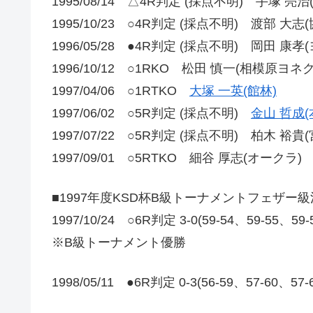
1995/08/14 △4R判定 (採点不明) 手塚 亮治
1995/10/23 ○4R判定 (採点不明) 渡部 大志(
1996/05/28 ●4R判定 (採点不明) 岡田 康孝
1996/10/12 ○1RKO 松田 慎一(相模原ヨネ
1997/04/06 ○1RTKO
大塚 一英(館林)
1997/06/02 ○5R判定 (採点不明)
金山 哲成(
1997/07/22 ○5R判定 (採点不明) 柏木 裕貴(
1997/09/01 ○5RTKO 細谷 厚志(オークラ)
■1997年度KSD杯B級トーナメントフェザー
1997/10/24 ○6R判定 3-0(59-54、59-55、59
※B級トーナメント優勝
1998/05/11 ●6R判定 0-3(56-59、57-60、57