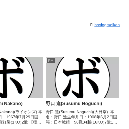
boxingmeikan
日本
i Nakano)
野口 進(Susumu Noguchi)
 Nakano)(ライオンズ) 本
野口 進(Susumu Noguchi)(大日拳) 本
：1967年7月29日国
名：野口 進生年月日：1908年6月2日国
1勝(1KO)2敗 【獲得
籍：日本戦績：56戦34勝(16KO)7敗15
戦歴】1990/01/19
分 【獲得タイトル】第2代日本(戦前)ウ