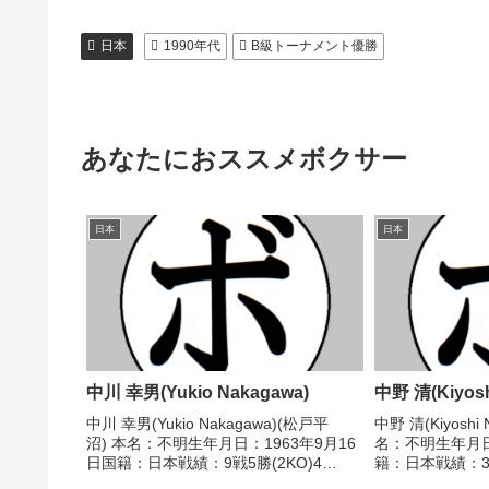
日本
1990年代
B級トーナメント優勝
あなたにおススメボクサー
日本
日本
中川 幸男(Yukio Nakagawa)
中野 清(Kiyosh
中川 幸男(Yukio Nakagawa)(松戸平
中野 清(Kiyoshi
沼) 本名：不明生年月日：1963年9月16
名：不明生年月日
日国籍：日本戦績：9戦5勝(2KO)4
籍：日本戦績：3戦
敗 【獲得タイトル】なし 【戦歴】
タイトル】なし 【