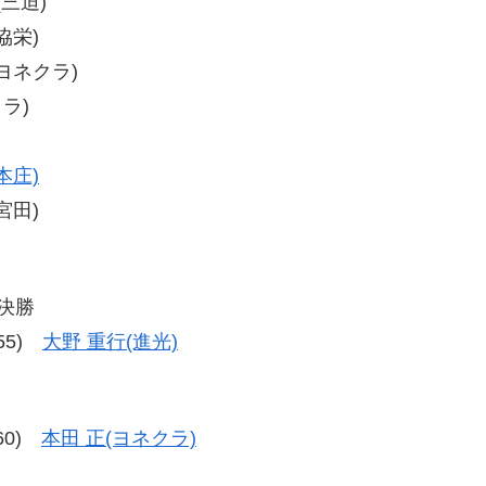
(三迫)
協栄)
(ヨネクラ)
クラ)
本庄)
宮田)
級決勝
-55)
大野 重行(進光)
-60)
本田 正(ヨネクラ)