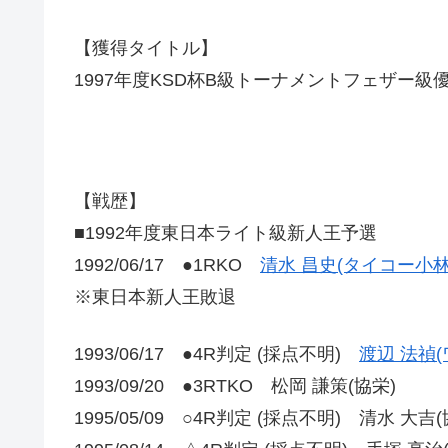
【獲得タイトル】
1997年度KSD杯B級トーナメントフェザー級
【戦歴】
■1992年度東日本ライト級新人王予選
1992/06/17 ●1RKO
清水 昌史(タイコー小林
※東日本新人王敗退
1993/06/17 ●4R判定 (採点不明)
渡辺 法禎(
1993/09/20 ●3RTKO 松岡 謙策(協栄)
1995/05/09 ○4R判定 (採点不明) 清水 大吉(