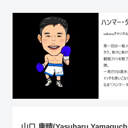
山口 康晴(Yasuharu Yamaguchi