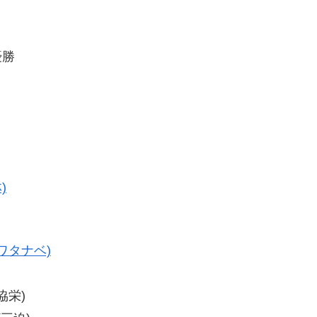
優勝
)
ワタナベ)
協栄)