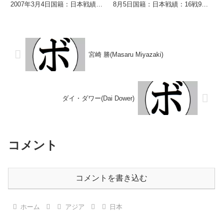
2007年3月4日国籍：日本戦績：2
8月5日国籍：日本戦績：16戦9勝
戦2勝(1KO) 【獲得タイトル】な
(3KO)7敗 【獲得タイトル】な
し 【戦歴】2025/11/30 ○2R棄
し 【戦歴】1988/09/10 ●4R判
権 杉山 光輝(駿河男
定 0-3(38-39、38-39、38-39)...
児)2026/07/26 ○...
宮崎 勝(Masaru Miyazaki)
ダイ・ダワー(Dai Dower)
コメント
コメントを書き込む
ホーム
アジア
日本