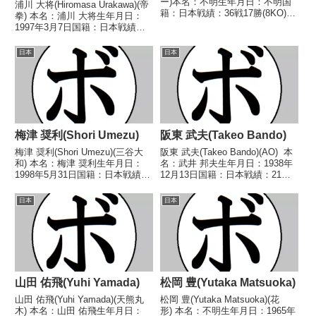
ー)本名：不明生年月日：不明国
浦川 大将(Hiromasa Urakawa)(帝
籍：日本戦績：36戦17勝(8KO)14
拳) 本名：浦川 大将生年月日：
敗4分1無判定【獲得タイトル】
1997年3月7日国籍：日本戦績：
なし【戦歴】1946/09/15 ○4R判
14戦10勝(7KO)4敗 【獲得タイト
定 (採点不明) 文山(所属ジム不
ル】2020年度全日本ライト級新
日本
日本
明)1946/11/...
人王 【戦歴】2018/03/03 ○4R
判定 3-...
梅津 奨利(Shori Umezu)
阪東 武夫(Takeo Bando)
梅津 奨利(Shori Umezu)(三谷大
阪東 武夫(Takeo Bando)(AO) 本
和) 本名：梅津 奨利生年月日：
名：武井 邦夫生年月日：1938年
1998年5月31日国籍：日本戦績：
12月13日国籍：日本戦績：21戦8
18戦13勝(9KO)2敗3分 【獲得タ
勝(1KO)9敗4分 【獲得タイト
イトル】2021年度全日本バンタ
ル】1960年度全日本社会人選手
日本
日本
ム級新人王第78代日本バンタム
権フェザー級優勝(アマチュ
級王座 【戦歴】2020/...
ア) 【戦歴】1963/...
山田 佑飛(Yuhi Yamada)
松岡 豊(Yutaka Matsuoka)
山田 佑飛(Yuhi Yamada)(天熊丸
松岡 豊(Yutaka Matsuoka)(花
木) 本名：山田 佑飛生年月日：
形) 本名：不明生年月日：1965年