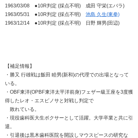
1963/03/08 ●10R判定 (採点不明) 成田 守栄(エバラ)
1963/05/31 ●10R判定 (採点不明)
池島 久生(東拳)
1963/12/14 ●10R判定 (採点不明) 日野 輝男(田辺)
【補足情報】
・勝又 行雄戦は飯田 睦男(新和)の代理での出場となって
いる。
・OBF東洋(OPBF東洋太平洋前身)フェザー級王座を3度獲
得したレオ・エスピノサと対戦し判定で
敗れている。
・現役歯科医大生ボクサーとして活躍。大学卒業と共に引
退。
・引退後は黒木歯科医院を開設しマウスピースの研究な