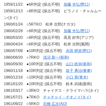
1959/11/22 ●6R判定 (採点不明)
加藤 光弘(野口)
1959/12/13 ○8R判定 (採点不明) ピラノイ・チャルムー
ン(タイ)
1960/01/24 ○5RTKO 松井 次郎(ナガタ)
1960/02/28 ○6R判定 (採点不明)
加藤 光弘(野口)
1960/03/20 ○6R判定 (採点不明) 高見 好市(アジア)
1960/04/24 ○6R判定 (採点不明) 松井 次郎(風間)
1960/07/08 ●10R判定 (採点不明)
永田 耕造(野口)
1960/08/20 ○7RKO
浅沼 新一(新和)
1960/09/30 ●10R判定 (採点不明)
山口 鉄弥(新和)
1960/11/18 ●10R判定 (採点不明)
益子 勇治(東拳)
1960/12/16 ○10R判定 (採点不明)
小口 章(青木)
1961/01/20 ●10R判定 (採点不明) 鈴木 武雄(新和)
1961/03/17 ○3RKO チャイデス・ナライマハラ(タイ)
1961/07/21 ●7RKO
チャチャイ・チオノイ(タイ)
1961/09/22 ○5RKO
石橋 広次(AO)