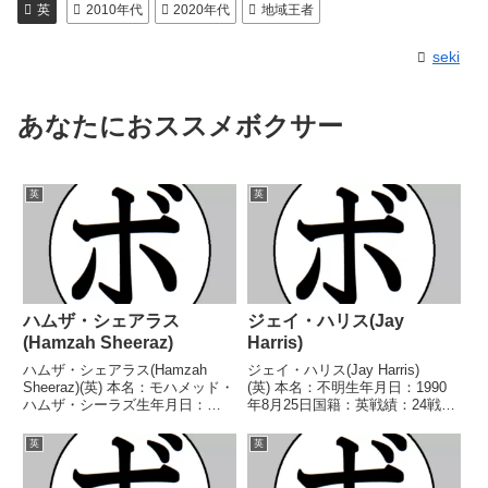
英
2010年代
2020年代
地域王者
seki
あなたにおススメボクサー
英
英
ハムザ・シェアラス
ジェイ・ハリス(Jay
(Hamzah Sheeraz)
Harris)
ハムザ・シェアラス(Hamzah
ジェイ・ハリス(Jay Harris)
Sheeraz)(英) 本名：モハメッド・
(英) 本名：不明生年月日：1990
ハムザ・シーラズ生年月日：
年8月25日国籍：英戦績：24戦21
1999年5月25日国籍：英戦績：25
勝(11KO)3敗 【獲得タイトル】
戦24勝(19KO)1分 【獲得タイト
BBBofC英国フライ級王座コモン
英
英
ル】WBCインターナショナルミ
ウェルス英連邦フライ級王座コモ
ドル級シルバー王座WBCミドル
ンウェルス英連邦フライ級王座