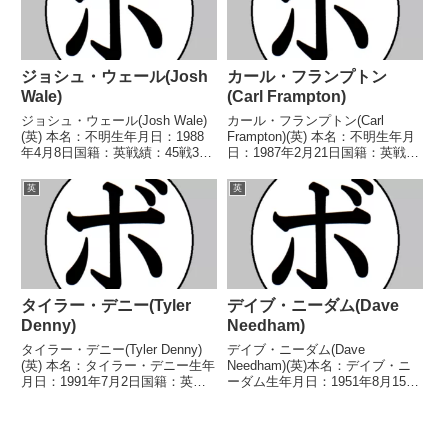
級...
E...
ジョシュ・ウェール(Josh
カール・フランプトン
Wale)
(Carl Frampton)
ジョシュ・ウェール(Josh Wale)
カール・フランプトン(Carl
(英) 本名：不明生年月日：1988
Frampton)(英) 本名：不明生年月
年4月8日国籍：英戦績：45戦32
日：1987年2月21日国籍：英戦
勝(15KO)11敗2分 【獲得タイト
績：31戦28勝(16KO)3敗 【獲得
ル】BBBofC英国中部スーパーバ
タイトル】2005年度アイルラン
英
英
ンタム級王座BBBofCイングラン
ド選手権フライ級優勝(アマチュ
ドバンタム級王座BBBo...
ア)2009年度アイルランド選...
タイラー・デニー(Tyler
デイブ・ニーダム(Dave
Denny)
Needham)
タイラー・デニー(Tyler Denny)
デイブ・ニーダム(Dave
(英) 本名：タイラー・デニー生年
Needham)(英)本名：デイブ・ニ
月日：1991年7月2日国籍：英戦
ーダム生年月日：1951年8月15日
績：28戦21勝(1KO)4敗3分 【獲
国籍：英戦績：39戦30勝(10KO)8
得タイトル】BBBofC中部地域ミ
敗1分【獲得タイトル】1969年度
ドル級王座BBBofCイングランド
英国アマチュアボクシング協会フ
ミドル級王座EBU圏外...
ライ級王座(アマチュア)1970年...