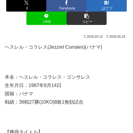
X
Facebook
はてブ
LINE
コピー
2016.03.12
2026.05.23
ヘスレル・コラレス(Jezzrel Corrales)(パナマ)
本名：ヘスレル・コラレス・ゴンサレス
生年月日：1987年9月14日
国籍：パナマ
戦績：36戦27勝(10KO)8敗1無効試合
【獲得タイトル】