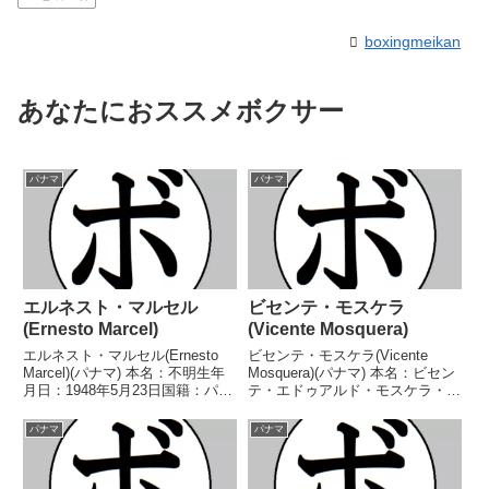
boxingmeikan
あなたにおススメボクサー
パナマ
パナマ
エルネスト・マルセル
ビセンテ・モスケラ
(Ernesto Marcel)
(Vicente Mosquera)
エルネスト・マルセル(Ernesto
ビセンテ・モスケラ(Vicente
Marcel)(パナマ) 本名：不明生年
Mosquera)(パナマ) 本名：ビセン
月日：1948年5月23日国籍：パナ
テ・エドゥアルド・モスケラ・メ
マ戦績：46戦40勝(23KO)4敗2
ーニャ生年月日：1979年12月9日
分 【獲得タイトル】パナマバン
国籍：パナマ戦績：37戦33勝
パナマ
パナマ
タム級王座第6代WBA世界フェザ
(18KO)3敗1分 【獲得タイトル】
ー級王座 【戦歴】1966...
WBAラテンアメリカスーパー...