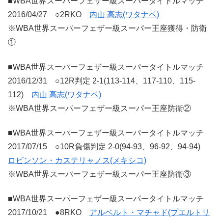
■WBA世界スーパーフェザー級スーパータイトルマッチ
2016/04/27 ○2RKO
内山 高志(ワタナベ)
※WBA世界スーパーフェザー級スーパー王座獲得・防衛
①
■WBA世界スーパーフェザー級スーパータイトルマッチ
2016/12/31 ○12R判定 2-1(113-114、117-110、115-
112)
内山 高志(ワタナベ)
※WBA世界スーパーフェザー級スーパー王座防衛②
■WBA世界スーパーフェザー級スーパータイトルマッチ
2017/07/15 ○10R負傷判定 2-0(94-93、96-92、94-94)
ロビンソン・カステリャノス(メキシコ)
※WBA世界スーパーフェザー級スーパー王座防衛③
■WBA世界スーパーフェザー級スーパータイトルマッチ
2017/10/21 ●8RKO
アルベルト・マチャド(プエルトリ