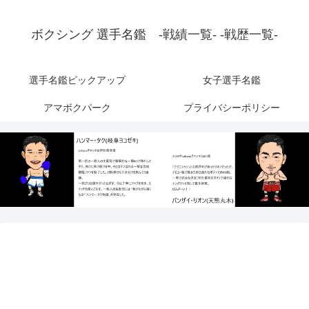
ボクシング 選手名鑑 -戦績一覧- -戦歴一覧-
選手名鑑ピックアップ
女子選手名鑑
アマボクパーク
プライバシーポリシー