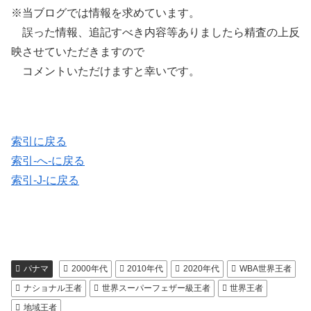
※当ブログでは情報を求めています。
誤った情報、追記すべき内容等ありましたら精査の上反
映させていただきますので
コメントいただけますと幸いです。
索引に戻る
索引-へ-に戻る
索引-J-に戻る
パナマ
2000年代
2010年代
2020年代
WBA世界王者
ナショナル王者
世界スーパーフェザー級王者
世界王者
地域王者