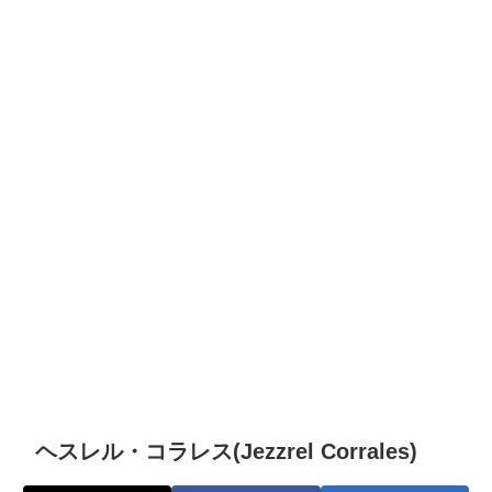
ヘスレル・コラレス(Jezzrel Corrales)