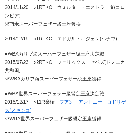
2014/11/20 ○1RTKO ウォルター・エストラーダ(コロ
ンビア)
※南米スーパーフェザー級王座獲得
2014/12/19 ○1RTKO エドガル・ギジェン(パナマ)
■WBAカリブ海スーパーフェザー級王座決定戦
2015/07/23 ○2RTKO フェリックス・セベズ(ドミニカ
共和国)
※WBAカリブ海スーパーフェザー級王座獲得
■WBA世界スーパーフェザー級暫定王座決定戦
2015/12/17 ○11R棄権
フアン・アントニオ・ロドリゲ
ス(メキシコ)
※WBA世界スーパーフェザー級暫定王座獲得