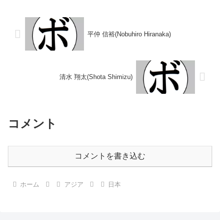
イトル】2012年度U-15全国大会
1942/04/14...
中学生の部52.5Kg級優勝(アマチ
ュア) ...
平仲 信裕(Nobuhiro Hiranaka)
清水 翔太(Shota Shimizu)
コメント
コメントを書き込む
ホーム
アジア
日本