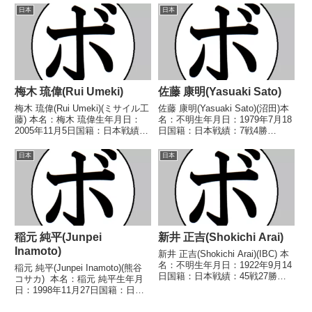
イトル】2015年度中日本バンタ
ル】1975年度西部日本ライトフ
日本
日本
ム級新人王初代日本スーパーバン
ライ級新人王 【戦歴】
タム級ユース王座 【...
1975/03/09 ○4R判定 (採点...
梅木 琉偉(Rui Umeki)
佐藤 康明(Yasuaki Sato)
梅木 琉偉(Rui Umeki)(ミサイル工
佐藤 康明(Yasuaki Sato)(沼田)本
藤) 本名：梅木 琉偉生年月日：
名：不明生年月日：1979年7月18
2005年11月5日国籍：日本戦績：
日国籍：日本戦績：7戦4勝
1戦1敗 【獲得タイトル】な
(3KO)3敗【獲得タイトル】なし
し 【戦歴】2026/05/23
【戦歴】1999/11/02 ●4R判定
日本
日本
●2RTKO 山崎 晴大(黒崎
(採点不明) 大水 一成(京浜川
KANAO) 【補足情報】・大分県
崎)2000/05/3...
大...
稲元 純平(Junpei
新井 正吉(Shokichi Arai)
Inamoto)
新井 正吉(Shokichi Arai)(IBC) 本
名：不明生年月日：1922年9月14
稲元 純平(Junpei Inamoto)(熊谷
日国籍：日本戦績：45戦27勝
コサカ) 本名：稲元 純平生年月
(11KO)15敗6分1無判定 【獲得タ
日：1998年11月27日国籍：日本
イトル】初代日本ミドル級王座第
戦績：6戦4勝(2KO)2敗 【獲得タ
4代日本ミドル級王座 【戦歴】