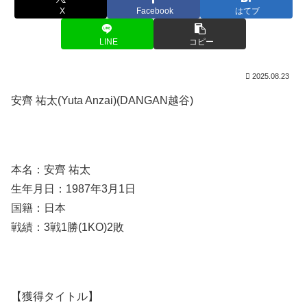
X
Facebook
はてブ
LINE
コピー
2025.08.23
安齊 祐太(Yuta Anzai)(DANGAN越谷)
本名：安齊 祐太
生年月日：1987年3月1日
国籍：日本
戦績：3戦1勝(1KO)2敗
【獲得タイトル】