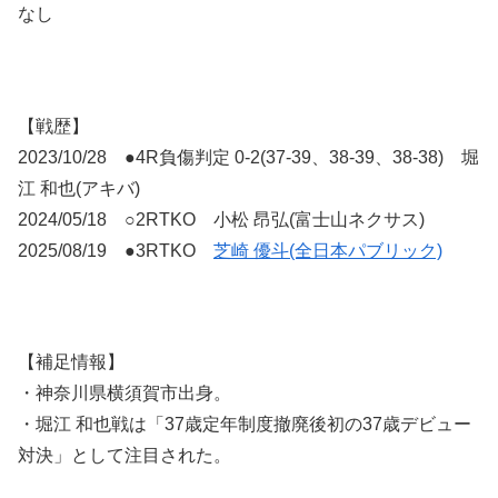
なし
【戦歴】
2023/10/28 ●4R負傷判定 0-2(37-39、38-39、38-38) 堀
江 和也(アキバ)
2024/05/18 ○2RTKO 小松 昂弘(富士山ネクサス)
2025/08/19 ●3RTKO
芝崎 優斗(全日本パブリック)
【補足情報】
・神奈川県横須賀市出身。
・堀江 和也戦は「37歳定年制度撤廃後初の37歳デビュー
対決」として注目された。