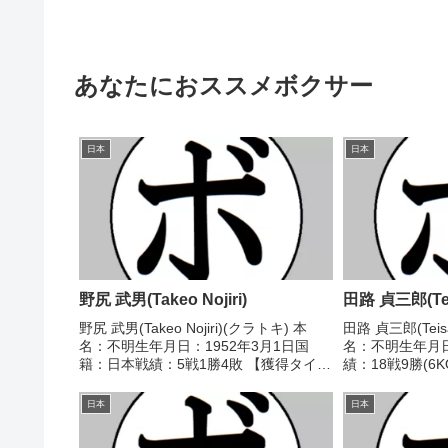
あなたにおススメボクサー
日本
日本
野尻 武男(Takeo Nojiri)
田路 貞三郎(Teis
野尻 武男(Takeo Nojiri)(クラトキ) 本
田路 貞三郎(Teisa
名：不明生年月日：1952年3月1日国
名：不明生年月
籍：日本戦績：5戦1勝4敗 【獲得タイト
績：18戦9勝(6
ル】なし 【戦歴】1970/01/21 ●4R判
ル】なし 【戦歴】1
定 (採点不明) 大塚 保(京
定 (採点不明) 
日本
日本
拳)1970/10/23 ○4...
際)1946/07/07 .