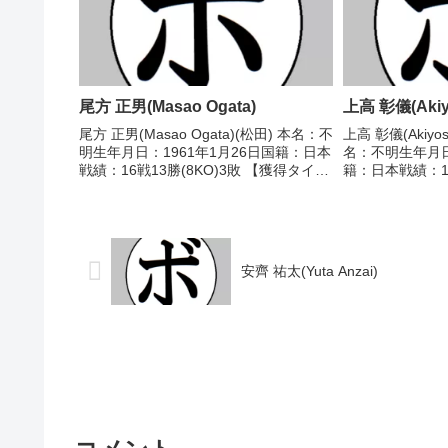
尾方 正男(Masao Ogata)
上高 彰儀(Akiyo
尾方 正男(Masao Ogata)(松田) 本名：不
上高 彰儀(Akiyos
明生年月日：1961年1月26日国籍：日本
名：不明生年月日
戦績：16戦13勝(8KO)3敗 【獲得タイト
籍：日本戦績：12
ル】1979年度中日本バンタム級新人
分 【獲得タイト
王 【戦歴】1978/08/27 ○1RKO 国清
1989/07/17
正(疋田)...
添 浩介(輪島功一S
安齊 祐太(Yuta Anzai)