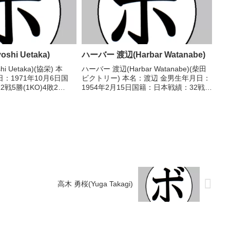
shi Uetaka)
ハーバー 渡辺(Harbar Watanabe)
hi Uetaka)(協栄) 本
ハーバー 渡辺(Harbar Watanabe)(柴田
：1971年10月6日国
ビクトリー) 本名：渡辺 金男生年月日：
戦5勝(1KO)4敗2
1954年2月15日国籍：日本戦績：32戦
ル】なし 【戦歴】
19勝(12KO)12敗1分 【獲得タイトル】
 △4R判定 (採点不明) 嶋
1972年度全日本スーパーライト級新人
...
王 【戦歴】1972...
高木 勇桜(Yuga Takagi)