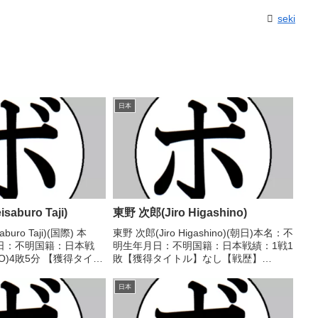
seki
日本
aburo Taji)
東野 次郎(Jiro Higashino)
buro Taji)(国際) 本
東野 次郎(Jiro Higashino)(朝日)本名：不
日：不明国籍：日本戦
明生年月日：不明国籍：日本戦績：1戦1
KO)4敗5分 【獲得タイト
敗【獲得タイトル】なし【戦歴】
946/03/21 ○6R判
1948/4/25 ●4R判定 (採点不明) 宮城
三宅 伸(国
憲一(国際)【補足情報】・戦績/戦歴は判
日本
..
明済みのもののみ記載。...