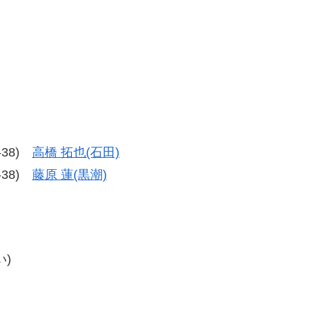
8-38)
高橋 拓也(石田)
8-38)
藤原 蓮(黒潮)
勝
)