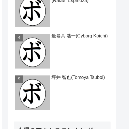
(Rafael Espinoza)
最暴具 浩一(Cyborg Koichi)
坪井 智也(Tomoya Tsuboi)