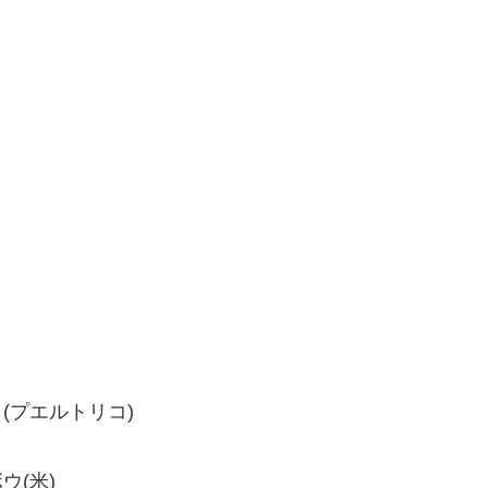
ラ(プエルトリコ)
ウ(米)