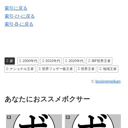
索引に戻る
索引-ひ-に戻る
索引-B-に戻る
豪
2000年代
2010年代
2020年代
IBF世界王者
ナショナル王者
世界フェザー級王者
世界王者
地域王者
boxingmeikan
あなたにおススメボクサー
豪
豪