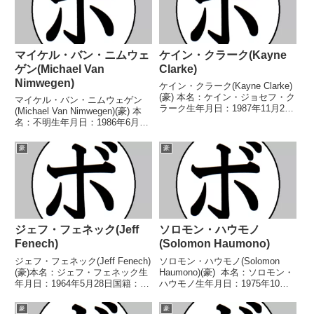
マイケル・バン・ニムウェ
ケイン・クラーク(Kayne
ゲン(Michael Van
Clarke)
Nimwegen)
ケイン・クラーク(Kayne Clarke)
(豪) 本名：ケイン・ジョセフ・ク
マイケル・バン・ニムウェゲン
ラーク生年月日：1987年11月25
(Michael Van Nimwegen)(豪) 本
日国籍：豪戦績：14戦14勝
名：不明生年月日：1986年6月25
(10KO) 【獲得タイトル】豪-ビク
日国籍：豪戦績：19戦10勝
トリア州スーパーライト級王座
(4KO)8敗1無効試合 【獲得タイト
豪
豪
ANBF豪州ライト級王座IBOア...
ル】豪-ニューサウスウェールズ
州ライトヘビー級王座豪-ニ...
ジェフ・フェネック(Jeff
ソロモン・ハウモノ
Fenech)
(Solomon Haumono)
ジェフ・フェネック(Jeff Fenech)
ソロモン・ハウモノ(Solomon
(豪)本名：ジェフ・フェネック生
Haumono)(豪) 本名：ソロモン・
年月日：1964年5月28日国籍：豪
ハウモノ生年月日：1975年10月
戦績：33戦29勝(21KO)3敗1分
13日国籍：豪戦績：30戦24勝
【獲得タイトル】豪-サウスウェ
(21KO)4敗2分 【獲得タイトル】
豪
豪