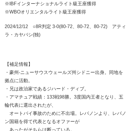
※IBFインターナショナルライト級王座獲得
※WBOオリエンタルライト級王座獲得
2024/12/12 ○8R判定 3-0(80-72、80-72、80-72) アティ
ラ・カヤバシ(独)
【補足情報】
・豪州-ニューサウスウェールズ州シドニー出身。同地を
拠点に活動。
・兄は政治家であるジハード・ディブ。
・アマチュア戦績：133戦98勝。3度国内王者となり、五
輪代表に選出されたが、
オートバイ事故のために不出場。レバノンより、レバノ
ン国籍を得て代表となるオファーが
あったがそちらは断っている。