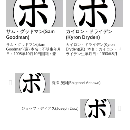
ールズ州バンタム級王座豪州スー
豪-ニューサウスウェールズ州ヘ
パーフライ級王座豪州フェザー
ビー級王座豪州ヘビー級王座...
級...
サム・グッドマン(Sam
カイロン・ドライデン
Goodman)
(Kyron Dryden)
サム・グッドマン(Sam
カイロン・ドライデン(Kyron
Goodman)(豪) 本名：不明生年月
Dryden)(豪) 本名：カイロン・ド
日：1998年10月10日国籍：豪戦
ライデン生年月日：1993年8月17
績：23戦22勝(8KO)1敗 【獲得タ
日国籍：豪戦績：16戦14勝
イトル】ANBF豪州フェザー級王
(11KO)2敗 【獲得タイトル】IBO
座WBOオリエンタルスーパーバ
ウェルター級ユース王座 【戦
ンタム級王座IBFインターコンチ
歴】2013/06/29 ...
ネン...
有澤 茂則(Shigenori Arisawa)
ジョセフ・ディアス(Joseph Diaz)