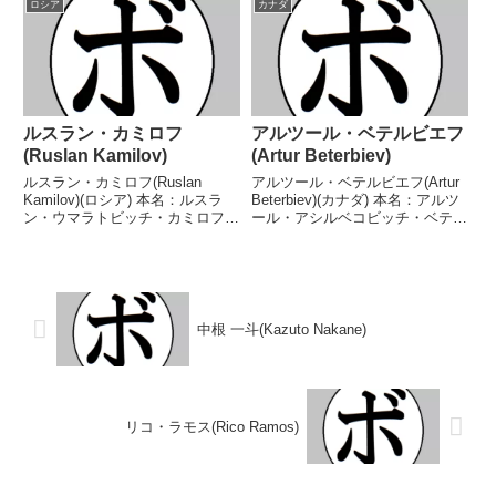
ロシア
カナダ
【獲得タイトル】ウラル&シベリ
ア戦績：32戦26勝(25KO)6
アクルーザー級王座ロシアクル
敗 【獲得タイトル】CISBBス
ー...
ロ...
ルスラン・カミロフ
アルツール・ベテルビエフ
(Ruslan Kamilov)
(Artur Beterbiev)
ルスラン・カミロフ(Ruslan
アルツール・ベテルビエフ(Artur
Kamilov)(ロシア) 本名：ルスラ
Beterbiev)(カナダ) 本名：アルツ
ン・ウマラトビッチ・カミロフ生
ール・アシルベコビッチ・ベテル
年月日：1988年5月29日国籍：ロ
ビエフ生年月日：1985年1月21日
シア戦績：20戦15勝(9KO)4敗1
国籍：ロシア・カナダ戦績：22
分 【獲得タイトル】WBOインタ
戦21勝(20KO)1敗 【獲得タイト
ーコンチネンタルスーパーフェ
ル】2006年度欧州選手...
ザ...
中根 一斗(Kazuto Nakane)
リコ・ラモス(Rico Ramos)