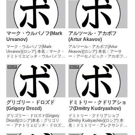
マーク・ウルバノフ(Mark
アルツール・アカボフ
Urvanov)
(Artur Akavov)
マーク・ウルバノフ(Mark
アルツール・アカボフ(Artur
Urvanov)(ロシア) 本名：マーク・
Akavov)(ロシア) 本名：アーサ
ドミトリエビッチ・ウルバノフ生
ー・アーセノビック・アカボフ生
年月日：1996年5月2日国籍：ロ
年月日：1985年12月14日国籍：
シア戦績：35戦26勝(11KO)7敗2
ロシア戦績：25戦21勝(10KO)4
ロシア
ロシア
分 【獲得タイトル】ロシアフェ
敗 【獲得タイトル】WBO欧州ミ
ザー級王座WBCアジア(ABCO)...
ドル級王座WBOインターナショ
ナ...
グリゴリー・ドロズド
ドミトリー・クドリアショ
(Grigory Drozd)
フ(Dmitry Kudryashov)
グリゴリー・ドロズド(Grigory
ドミトリー・クドリアショフ
Drozd)(ロシア)本名：グリゴリ
(Dmitry Kudryashov)(ロシア) 本
ー・アナトリェビッチ・ドロズド
名：ドミトリー・アレクサンドロ
生年月日：1979年8月26日国籍：
ビッチ・クドリアショフ生年月
ロシア戦績：41戦40勝(28KO)1敗
日：1985年10月26日国籍：ロシ