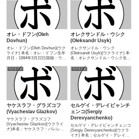
オレ・ドフン(Oleh
オレクサンドル・ウシク
Dovhun)
(Oleksandr Usyk)
オレ・ドフン(Oleh Dovhun)(ウク
オレクサンドル・ウシク
ライナ) 本名：オレ・ドフン生年
(Oleksandr Usyk)(ウクライナ) 本
月日：1994年3月22日国籍：ウク
名：オレクサンドル・ウシク生年
ライナ戦績：16戦16勝
月日：1987年1月17日国籍：ウク
(5KO) 【獲得タイトル】ABF米国
ライナ戦績：25戦25勝
ウクライナ
ウクライナ
スーパーバンタム級王座ABF米大
(16KO) 【獲得タイトル】2011年
陸スーパーバンタム級王座NABA
度世界ボクシング選手権ヘビー級
北...
金メダル...
ヤケスラフ・グラズコフ
セルゲイ・デレイビャンチ
(Vyacheslav Glazkov)
ェンコ(Sergiy
Derevyanchenko)
ヤケスラフ・グラズコフ
(Vyacheslav Glazkov)(ウクライ
セルゲイ・デレイビャンチェンコ
ナ)本名：ヤケスラフ・バレレビ
(Sergiy Derevyanchenko)(ウクラ
ッチ・グラズコフ生年月日：
イナ) 本名：セルゲイ・デレイビ
1984年10月15日国籍：ウクライ