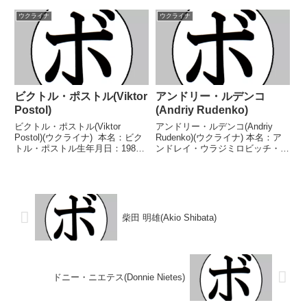
ャンチェンコ生年月日：1985年
ナ戦績：23戦21勝(13KO)1敗1分
10月31日国籍：ウクライナ戦
ウクライナ
ウクライナ
【獲得タイトル】WBCバルト海
績：23戦16勝(11KO)7敗 【獲得
ヘビー...
タイトル】なし 【戦歴...
ビクトル・ポストル(Viktor
アンドリー・ルデンコ
Postol)
(Andriy Rudenko)
ビクトル・ポストル(Viktor
アンドリー・ルデンコ(Andriy
Postol)(ウクライナ) 本名：ビク
Rudenko)(ウクライナ) 本名：ア
トル・ポストル生年月日：1984
ンドレイ・ウラジミロビッチ・ル
年1月16日国籍：ウクライナ戦
デンコ生年月日：1983年9月4日
績：39戦33勝(12KO)6敗 【獲得
国籍：ウクライナ戦績：41戦34
タイトル】WBCインターナショ
勝(20KO)6敗1無効試合 【獲得タ
ナルスーパーライト級シルバー
イトル】ウクライナインターナ
王...
シ...
柴田 明雄(Akio Shibata)
ドニー・ニエテス(Donnie Nietes)