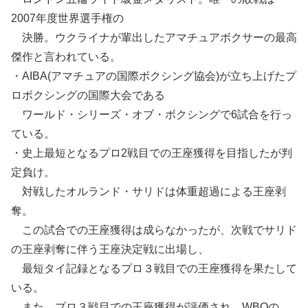
2007年度世界選手権の
決勝。ウクライナが輩出したアマチュアボクサーの最高
傑作と言われている。
・AIBA(アマチュアの国際ボクシング協会)が立ち上げたプ
ロボクシングの国際大会である
ワールド・シリーズ・オブ・ボクシングで6試合を行っ
ている。
・史上最短となるプロ2戦目での王座獲得を目指したが判
定負け。
対戦したオルランド・サリドは体重超過による王座剥
奪。
この試合での王座獲得は成らなかったが、次戦でサリド
の王座剥奪に伴う王座決定戦に出場し、
最短タイ記録となるプロ３戦目での王座獲得を果たして
いる。
また、プロ３戦目での王座獲得が評価され、WBOの