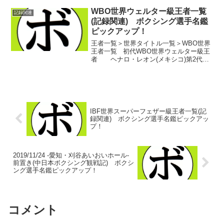
数ランキング。本日はスーパーライト
級。日本から出たこの階級の王者…。藤
WBO世界ウェルター級王者一覧
記録関連
猛(リ...
(記録関連) ボクシング選手名鑑
ピックアップ！
王者一覧＞世界タイトル一覧＞WBO世界
王者一覧 初代WBO世界ウェルター級王
者 ヘナロ・レオン(メキシコ)第2代
WBO世界ウェルター級王者 マニング・
ギャロウェイ(米)第3代WBO世界ウェルタ
ー級王者 ゲルト・ボー・ヤコブセン
(デ...
IBF世界スーパーフェザー級王者一覧(記
録関連) ボクシング選手名鑑ピックアッ
プ！
2019/11/24 -愛知・刈谷あいおいホール-
前置き(中日本ボクシング観戦記) ボクシ
ング選手名鑑ピックアップ！
コメント