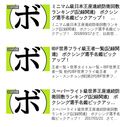
ーナ(ロシア)第2代WBA世界女子スーパー
ミドル級王者 アリシア・ナポレオン(米)
ミニマム級日本王座連続防衛回数
記録関連
第3代...
ランキング(記録関連) ボクシン
グ選手名鑑ピックアップ！
2018/03/17
ミニマム級日本王座連続防衛回数ランキ
ング(記録関連) ボクシング選手名鑑ピッ
クアップ！ 2018/03/17さて、以前世界
王座の連続防衛ランキングを団体別や階
級別で行いましたが…本日からは日本王
座バージョン。日本王座となると、書き
IBF世界フライ級王者一覧(記録関
記録関連
たいことが...
連) ボクシング選手名鑑ピック
アップ！
王者一覧＞世界タイトル一覧＞IBF世界王
者一覧 初代IBF世界フライ級王者 ク
ォン・スンチョン(韓)第2代IBF世界フラ
イ級王者 チョン・ジョングァン(韓)第3
代IBF世界フライ級王者 チョン・ビウ
ォン(韓)第4代IBF世界フライ級王...
スーパーライト級世界王座連続防
記録関連
衛回数ランキング(記録関連) ボ
クシング選手名鑑ピックアッ
プ！ 2017/01/21
スーパーライト級世界王座連続防衛回数
ランキング(記録関連) ボクシング選手名
鑑ピックアップ！ 2017/01/21 さて、
先日に引き続き、本日も階級別連続防衛