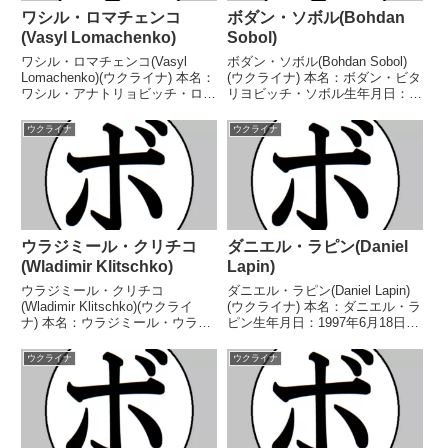
ワシル・ロマチェンコ
ボダン・ソボル(Bohdan
(Vasyl Lomachenko)
Sobol)
ワシル・ロマチェンコ(Vasyl
ボダン・ソボル(Bohdan Sobol)
Lomachenko)(ウクライナ) 本名：
(ウクライナ) 本名：ボダン・ビタ
ワシル・アナトリョビッチ・ロマ
リヨビッチ・ソボル生年月日：
チェンコ生年月日：1988年2月17
1999年10月12日国籍：ウクライ
日国籍：ウクライナ戦績：21戦
ナ戦績：22戦20勝(10KO)1敗1
ウクライナ
ウクライナ
18勝(12KO)3敗 【獲得タイト
分 【獲得タイトル】ウクライナ
ル】2009年度世界選手権フェ...
ミドル級王座IBAインターコン
チ...
ウラジミール・クリチコ
ダニエル・ラピン(Daniel
(Wladimir Klitschko)
Lapin)
ウラジミール・クリチコ
ダニエル・ラピン(Daniel Lapin)
(Wladimir Klitschko)(ウクライ
(ウクライナ) 本名：ダニエル・ラ
ナ) 本名：ウラジミール・ウラジ
ピン生年月日：1997年6月18日国
ミロビッチ・クリチコ生年月日：
籍：ウクライナ戦績：14戦13勝
1976年3月25日国籍：ウクライナ
(5KO)1敗 【獲得タイトル】IBO
ウクライナ
ウクライナ
戦績：69戦64勝(53KO)5敗 【獲
コンチネンタルライトヘビー級王
得タイトル】アトランタ五輪ス
座IBFインターコンチネン...
ー...