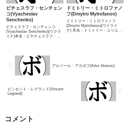
ビチェスラフ・センチェン
ドミトリー・ミトロファノ
コ(Vyacheslav
フ(Dmytro Mytrofanov)
Senchenko)
ドミトリー・ミトロファノフ
(Dmytro Mytrofanov)(ウクライ
ビチェスラフ・センチェンコ
ナ) 本名：ドミトリー・ユリエビ
(Vyacheslav Senchenko)(ウクラ
ッチ・ミトロファノフ生年月日：
イナ)本名：ビヤチェスラフ・ボ
1989年11月8日国籍：ウクライナ
ロドイームイロビチュ・センチェ
戦績：15戦13勝(6KO)1敗1
ンコ生年月日：1977年12月4日国
分 【獲得タイトル】2008年度
籍：ウクライナ戦績：39戦37勝
ウ...
(25KO)2敗【獲得タイトル】C...
アルツール・アカボフ(Artur Akavov)
ビンセント・レグランド(Vincent
Legrand)
コメント