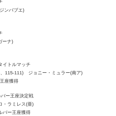
チ
(ジンバブエ)
チ
ガーナ)
タイトルマッチ
5-111、115-111) ジョニー・ミュラー(南ア)
級王座獲得
ルバー王座決定戦
ゥロ・ラミレス(亜)
ルバー王座獲得