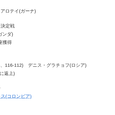
イ・アロテイ(ガーナ)
座決定戦
ガンダ)
座獲得
0-108、116-112) デニス・グラチョフ(ロシア)
に返上)
チ
ス(コロンビア)