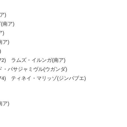
ア)
(南ア)
ア)
南ア)
)
、80-72) ラムズ・イルンガ(南ア)
デビッド・バサジャミヴル(ウガンダ)
76、78-74) ティネイ・マリッゾ(ジンバブエ)
南ア)