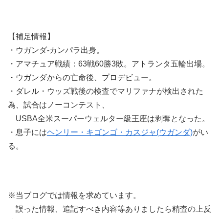
【補足情報】
・ウガンダ-カンパラ出身。
・アマチュア戦績：63戦60勝3敗。アトランタ五輪出場。
・ウガンダからの亡命後、プロデビュー。
・ダレル・ウッズ戦後の検査でマリファナが検出された
為、試合はノーコンテスト、
USBA全米スーパーウェルター級王座は剥奪となった。
・息子には
ヘンリー・キゴンゴ・カスジャ(ウガンダ)
がい
る。
※当ブログでは情報を求めています。
誤った情報、追記すべき内容等ありましたら精査の上反