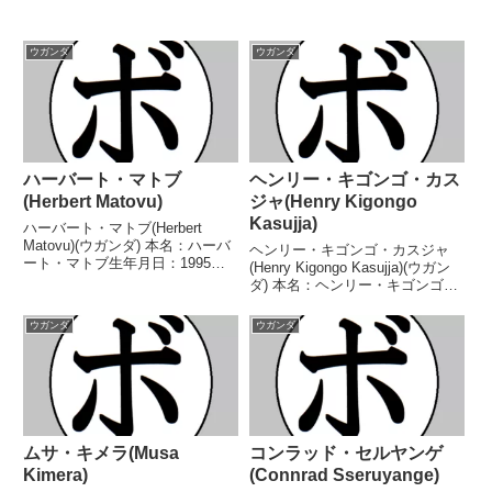
ウガンダ
ウガンダ
ハーバート・マトブ
ヘンリー・キゴンゴ・カス
(Herbert Matovu)
ジャ(Henry Kigongo
Kasujja)
ハーバート・マトブ(Herbert
Matovu)(ウガンダ) 本名：ハーバ
ヘンリー・キゴンゴ・カスジャ
ート・マトブ生年月日：1995年1
(Henry Kigongo Kasujja)(ウガン
月6日国籍：ウガンダ戦績：11戦
ダ) 本名：ヘンリー・キゴンゴ・
9勝(8KO)2敗 【獲得タイトル】
カスジャ生年月日：不明国籍：ウ
ABUアフリカ東中部ヘビー級王
ガンダ戦績：15戦13勝(5KO)1敗1
ウガンダ
ウガンダ
座 【戦歴】2024/02/10...
分 【獲得タイトル】なし 【戦
歴】2022/07/23 ...
ムサ・キメラ(Musa
コンラッド・セルヤンゲ
Kimera)
(Connrad Sseruyange)