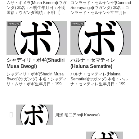
ムサ・キメラ(Musa Kimera)(ウガ
コンラッド・セルヤンゲ(Connrad
ンダ) 本名：不明生年月日：不明
Sseruyange)(ウガンダ) 本名：コ
国籍：ウガンダ戦績：不明 【獲
ンラッド・セルヤンゲ生年月日：
得タイトル】なし 【戦歴】不明
1991年1月3日国籍：ウガンダ戦
【補足情報】・ウガンダ-カンパ
績：16戦10勝(6KO)6敗 【獲得タ
ウガンダ
ウガンダ
ラ、ナグル出身。・息子はシャリ
イトル】ウガンダフェザー級王
ディ・ボギ(ウガンダ)。・
座 【戦歴】2022/0...
BoxRecに選手...
シャディリ・ボギ(Shadiri
ハルナ・セマティレ
Musa Bwogi)
(Haluna Sematire)
シャディリ・ボギ(Shadiri Musa
ハルナ・セマティレ(Haluna
Bwogi)(ウガンダ) 本名：シャディ
Sematire)(ウガンダ) 本名：ハル
リ・ムサ・ボギ生年月日：1996
ナ・セマティレ生年月日：1993
年10月25日国籍：ウガンダ戦
年5月2日国籍：ウガンダ戦績：
績：11戦10勝(5KO)1敗 【獲得タ
10戦8勝(5KO)2敗 【獲得タイト
イトル】ウガンダスーパーミドル
ル】なし 【戦歴】2023/09/30
級王座ABUアフリカスー...
○2RKO サイモン・シ...
川瀬 昭二(Shoji Kawase)