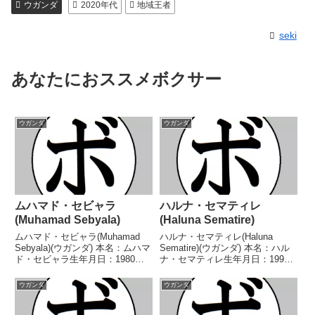
ウガンダ
2020年代
地域王者
seki
あなたにおススメボクサー
ウガンダ
ウガンダ
ムハマド・セビャラ
ハルナ・セマティレ
(Muhamad Sebyala)
(Haluna Sematire)
ムハマド・セビャラ(Muhamad
ハルナ・セマティレ(Haluna
Sebyala)(ウガンダ) 本名：ムハマ
Sematire)(ウガンダ) 本名：ハル
ド・セビャラ生年月日：1980年1
ナ・セマティレ生年月日：1993
月1日国籍：ウガンダ戦績：41戦
年5月2日国籍：ウガンダ戦績：
24勝(20KO)16敗1分 【獲得タイ
10戦8勝(5KO)2敗 【獲得タイト
ウガンダ
ウガンダ
トル】ウガンダミドル級王
ル】なし 【戦歴】2023/09/30
座 【戦歴】2007/04/18...
○2RKO サイモン・シ...