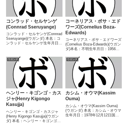
コンラッド・セルヤンゲ
コーネリアス・ボサ・エド
(Connrad Sseruyange)
ワーズ(Cornelius Boza-
Edwards)
コンラッド・セルヤンゲ(Connrad
Sseruyange)(ウガンダ) 本名：コ
コーネリアス・ボサ・エドワーズ
ンラッド・セルヤンゲ生年月日：
(Cornelius Boza-Edwards)(ウガン
1991年1月3日国籍：ウガンダ戦
ダ)本名：不明生年月日：1956年5
績：16戦10勝(6KO)6敗 【獲得タ
月27日国籍：ウガンダ戦績：53
イトル】ウガンダフェザー級王
戦45勝(34KO)7敗1分【獲得タイ
ウガンダ
ウガンダ
座 【戦歴】2022/0...
トル】EBU欧州スーパーフェザ
ー級王座第11代W...
ヘンリー・キゴンゴ・カス
カシム・オウマ(Kassim
ジャ(Henry Kigongo
Ouma)
Kasujja)
カシム・オウマ(Kassim Ouma)
(ウガンダ) 本名：カシム・オウマ
ヘンリー・キゴンゴ・カスジャ
生年月日：1978年12月12日国
(Henry Kigongo Kasujja)(ウガン
籍：ウガンダ戦績：49戦29勝
ダ) 本名：ヘンリー・キゴンゴ・
(18KO)18敗1分1無効試合 【獲得
カスジャ生年月日：不明国籍：ウ
タイトル】米-フロリダ州ウェル