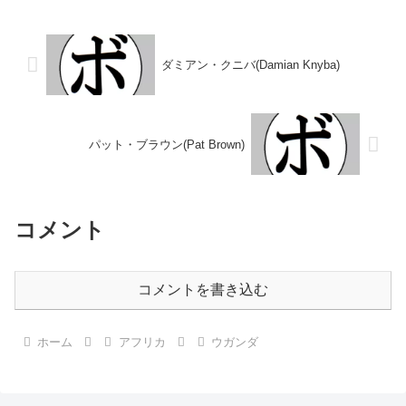
ガンダ戦績：15戦13勝(5KO)1敗1
ター級王座USBA全米スーパー
分 【獲得タイトル】なし 【戦
ウ...
歴】2022/07/23 ...
ダミアン・クニバ(Damian Knyba)
パット・ブラウン(Pat Brown)
コメント
コメントを書き込む
ホーム
アフリカ
ウガンダ