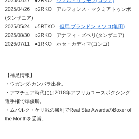
2025/02/27 ●2RKO
ウマル・サラモフ(ロシア)
2025/04/26 ○2RKO アルフォンス・マクミアトゥンボ
(タンザニア)
2025/05/24 ○5RTKO
但馬 ブランドン ミツロ(亀田)
2025/08/30 ○2RKO アナフィ・ズベリ(タンザニア)
2026/07/11 ●1RKO ホセ・カディマ(コンゴ)
【補足情報】
・ウガンダ-カンパラ出身。
・アマチュア時代には2018年アフリカユースボクシング
選手権で準優勝。
・ムバルク・ケリ戦の勝利でReal Star AwardsのBoxer of
the Monthを受賞。