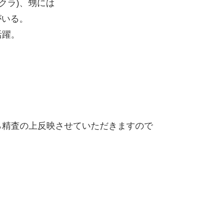
クラ)、甥には
がいる。
活躍。
。
精査の上反映させていただきますので