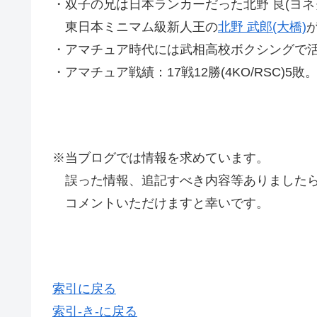
・双子の兄は日本ランカーだった北野 良(ヨネ
東日本ミニマム級新人王の
北野 武郎(大橋)
・アマチュア時代には武相高校ボクシングで
・アマチュア戦績：17戦12勝(4KO/RSC)5敗
※当ブログでは情報を求めています。
誤った情報、追記すべき内容等ありましたら
コメントいただけますと幸いです。
索引に戻る
索引-き-に戻る