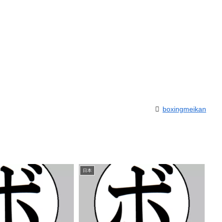
boxingmeikan
日本