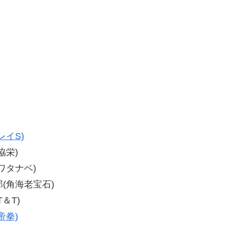
レイS)
協栄)
(ワタナベ)
次郎(角海老宝石)
T＆T)
帝拳)