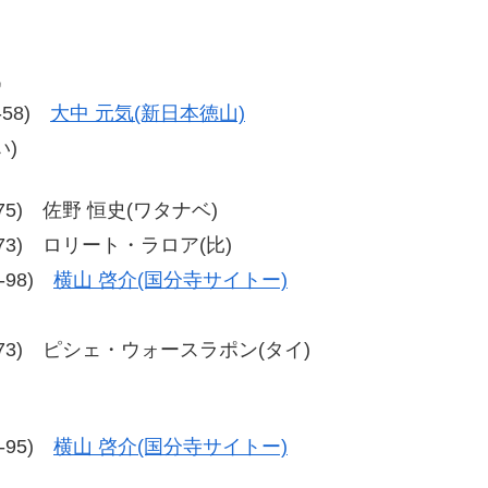
戦
8-58)
大中 元気(新日本徳山)
)
79-75) 佐野 恒史(ワタナベ)
、80-73) ロリート・ラロア(比)
5-98)
横山 啓介(国分寺サイトー)
2、80-73) ピシェ・ウォースラポン(タイ)
7-95)
横山 啓介(国分寺サイトー)