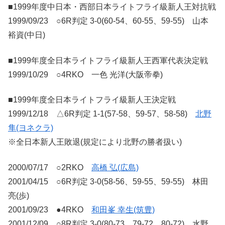
■1999年度中日本・西部日本ライトフライ級新人王対抗戦
1999/09/23 ○6R判定 3-0(60-54、60-55、59-55) 山本
裕資(中日)
■1999年度全日本ライトフライ級新人王西軍代表決定戦
1999/10/29 ○4RKO 一色 光洋(大阪帝拳)
■1999年度全日本ライトフライ級新人王決定戦
1999/12/18 △6R判定 1-1(57-58、59-57、58-58)
北野
隼(ヨネクラ)
※全日本新人王敗退(規定により北野の勝者扱い)
2000/07/17 ○2RKO
高橋 弘(広島)
2001/04/15 ○6R判定 3-0(58-56、59-55、59-55) 林田
亮(歩)
2001/09/23 ●4RKO
和田峯 幸生(筑豊)
2001/12/09 ○8R判定 3-0(80-73、79-72、80-72) 水野