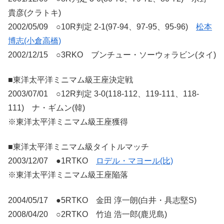
貴彦(クラトキ)
2002/05/09 ○10R判定 2-1(97-94、97-95、95-96)
松本
博志(小倉高橋)
2002/12/15 ○3RKO ブンチュー・ソーウォラビン(タイ)
■東洋太平洋ミニマム級王座決定戦
2003/07/01 ○12R判定 3-0(118-112、119-111、118-
111) ナ・ギムン(韓)
※東洋太平洋ミニマム級王座獲得
■東洋太平洋ミニマム級タイトルマッチ
2003/12/07 ●1RTKO
ロデル・マヨール(比)
※東洋太平洋ミニマム級王座陥落
2004/05/17 ●5RTKO 金田 淳一朗(白井・具志堅S)
2008/04/20 ○2RTKO 竹迫 浩一郎(鹿児島)