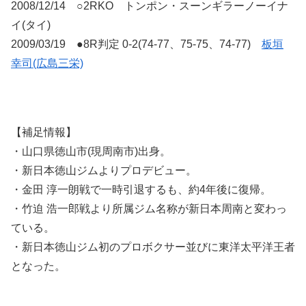
2008/12/14 ○2RKO トンポン・スーンギラーノーイナ
イ(タイ)
2009/03/19 ●8R判定 0-2(74-77、75-75、74-77)
板垣
幸司(広島三栄)
【補足情報】
・山口県徳山市(現周南市)出身。
・新日本徳山ジムよりプロデビュー。
・金田 淳一朗戦で一時引退するも、約4年後に復帰。
・竹迫 浩一郎戦より所属ジム名称が新日本周南と変わっ
ている。
・新日本徳山ジム初のプロボクサー並びに東洋太平洋王者
となった。