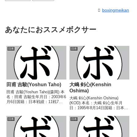
boxingmeikan
あなたにおススメボクサー
日本
日本
田甫 吉駿(Yoshun Taho)
大嶋 剣心(Kenshin
Oshima)
田甫 吉駿(Yoshun Taho)(森岡) 本
名：田甫 吉駿生年月日：2003年6
大嶋 剣心(Kenshin Oshima)
月6日国籍：日本戦績：11戦7勝
(KOD) 本名：大嶋 剣心生年月
(2KO)4敗 【獲得タイトル】2023
日：1995年8月14日国籍：日本戦
年度西日本スーパーバンタム級新
績：15戦9勝(5KO)5敗1分 【獲得
人王 【戦歴】2021/12/19 ○4R
タイトル】2016年度B級トーナメ
日本
日本
判定 3-0...
ントバンタム級優勝 【戦歴】
■2016年度B級トーナメ...