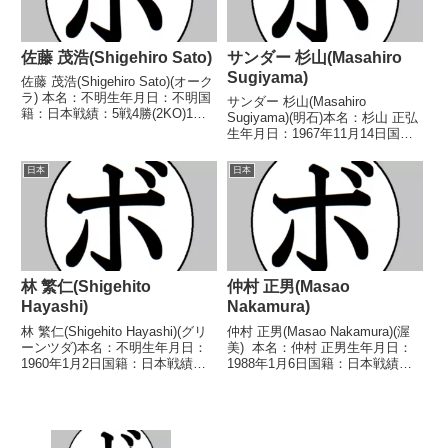
佐藤 茂浩(Shigehiro Sato)
サンダー 杉山(Masahiro
Sugiyama)
佐藤 茂浩(Shigehiro Sato)(オーク
ラ) 本名：不明生年月日：不明国
サンダー 杉山(Masahiro
籍：日本戦績：5戦4勝(2KO)1
Sugiyama)(明石)本名：杉山 正弘
敗 【獲得タイトル】なし【戦
生年月日：1967年11月14日国
歴】1992/09/18 ○4R判定 (採点
籍：日本戦績：15戦9勝(6KO)5敗
不明) 篠原 努(石
1分【獲得タイトル】1987年度西
日本
日本
丸)1993/04/19 ○4R...
日本フェザー級新人王【戦歴】
1987/04/10 ○1RK...
林 繁仁(Shigehito
仲村 正男(Masao
Hayashi)
Nakamura)
林 繁仁(Shigehito Hayashi)(グリ
仲村 正男(Masao Nakamura)(渥
ーンツダ)本名：不明生年月日：
美) 本名：仲村 正男生年月日：
1960年1月2日国籍：日本戦績：8
1988年1月6日国籍：日本戦績：
戦1勝(1KO)6敗1分【獲得タイト
28戦25勝(24KO)3敗 【獲得タイ
ル】なし【戦歴】1983/05/17
トル】2004年度国体少年の部フ
●2RKO 松井 克利(大阪帝
ェザー級優勝(アマチュア)2005年
拳)1984/03...
度インターハイフ...