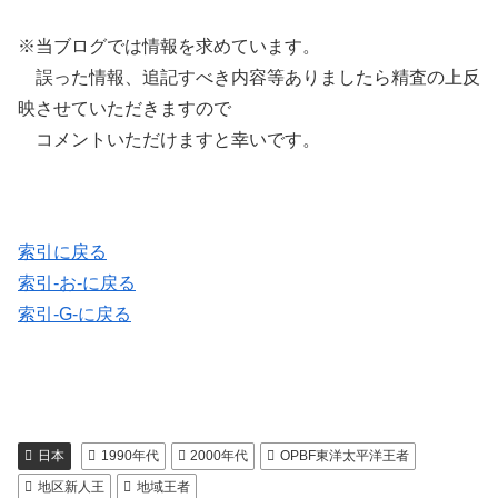
※当ブログでは情報を求めています。
誤った情報、追記すべき内容等ありましたら精査の上反
映させていただきますので
コメントいただけますと幸いです。
索引に戻る
索引-お-に戻る
索引-G-に戻る
日本
1990年代
2000年代
OPBF東洋太平洋王者
地区新人王
地域王者