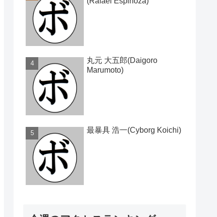
(Rafael Espinoza)
丸元 大五郎(Daigoro
Marumoto)
最暴具 浩一(Cyborg Koichi)