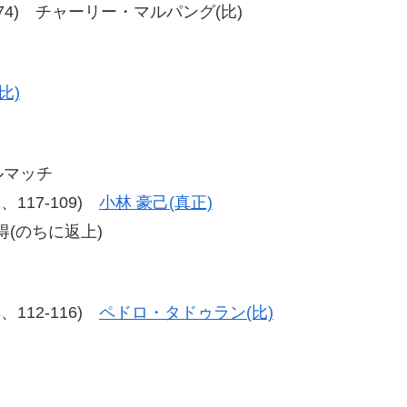
4、77-74) チャーリー・マルパング(比)
比)
ルマッチ
12、117-109)
小林 豪己(真正)
(のちに返上)
18、112-116)
ペドロ・タドゥラン(比)