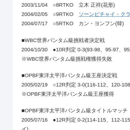
2003/11/04 ○8RTKO 立木 正祥(花形)
2004/02/05 ○9RTKO
ソーンピチャイ・クラ
2004/07/17 ○5RTKO カン・ヨンフン(韓)
■WBC世界バンタム級挑戦者決定戦
2004/10/30 ●10R判定 0-3(93-98、95-97、9
※WBC世界バンタム級挑戦権獲得失敗
■OPBF東洋太平洋バンタム級王座決定戦
2005/02/19 ○12R判定 3-0(116-112、1
※OPBF東洋太平洋バンタム級王座獲得
■OPBF東洋太平洋バンタム級タイトルマッチ
2005/07/16 ●12R判定 0-2(114-115、
イ)