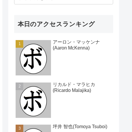
本日のアクセスランキング
アーロン・マッケンナ
(Aaron McKenna)
リカルド・マラヒカ
(Ricardo Malajika)
坪井 智也(Tomoya Tsuboi)