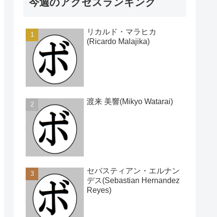
今週のアクセスランキング
リカルド・マラヒカ
(Ricardo Malajika)
渡来 美響(Mikyo Watarai)
セバスティアン・エルナン
デス(Sebastian Hernandez
Reyes)