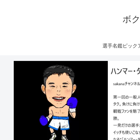
ボク
選手名鑑ピック