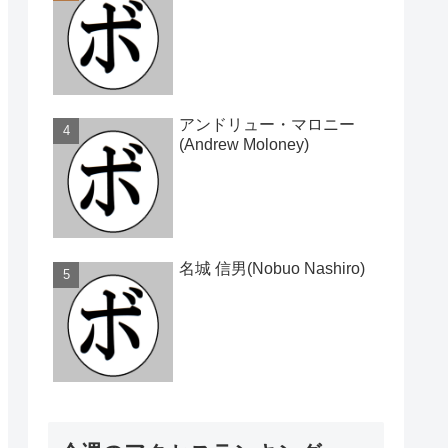
アンドリュー・マロニー
(Andrew Moloney)
名城 信男(Nobuo Nashiro)