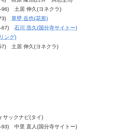
、95-96) 土居 伸久(ヨネクラ)
-73)
草壁 岳也(花形)
8-67)
石川 浩久(国分寺サイトー)
リング)
57-57) 土居 伸久(ヨネクラ)
ティサックナビ(タイ)
2、98-93) 中里 直人(国分寺サイトー)