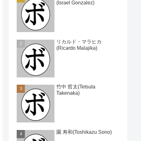
(Israel Gonzalez)
リカルド・マラヒカ
(Ricardo Malajika)
竹中 哲太(Tetsuta
Takenaka)
園 寿和(Toshikazu Sono)