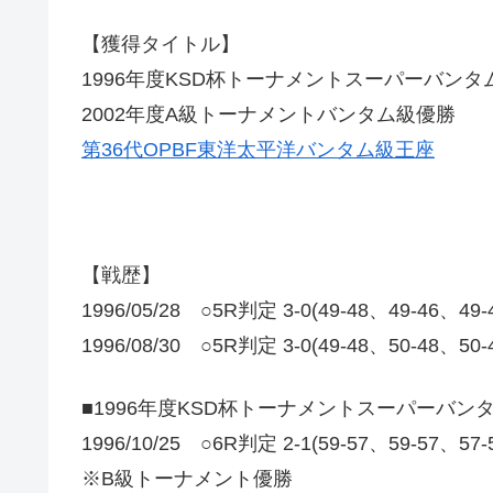
【獲得タイトル】
1996年度KSD杯トーナメントスーパーバンタ
2002年度A級トーナメントバンタム級優勝
第36代OPBF東洋太平洋バンタム級王座
【戦歴】
1996/05/28 ○5R判定 3-0(49-48、49-46、49
1996/08/30 ○5R判定 3-0(49-48、50-48、50
■1996年度KSD杯トーナメントスーパーバン
1996/10/25 ○6R判定 2-1(59-57、59-57、
※B級トーナメント優勝