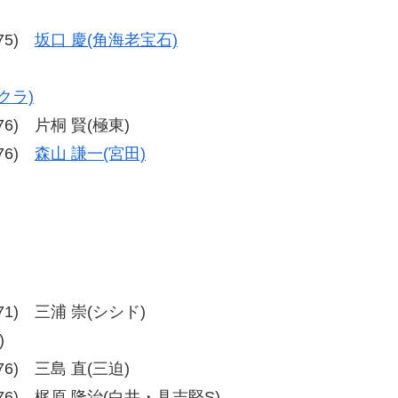
-75)
坂口 慶(角海老宝石)
クラ)
8-76) 片桐 賢(極東)
-76)
森山 謙一(宮田)
0-71) 三浦 崇(シシド)
)
7-76) 三島 直(三迫)
、77-76) 梶原 隆治(白井・具志堅S)