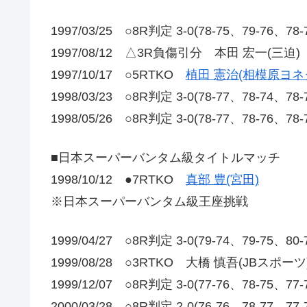
1997/03/25 ○8R判定 3-0(78-75、79-76、78
1997/08/12 △3R負傷引分 本田 宏一(三迫)
1997/10/17 ○5RTKO
植田 憲治(相模原ヨネ
1998/03/23 ○8R判定 3-0(78-77、78-74、7
1998/05/26 ○8R判定 3-0(78-77、78-76、78
■日本スーパーバンタム級タイトルマッチ
1998/10/12 ●7RTKO
真部 豊(宮田)
※日本スーパーバンタム級王座挑戦
1999/04/27 ○8R判定 3-0(79-74、79-75、8
1999/08/28 ○3RTKO 大橋 慎吾(JBスポーツ
1999/12/07 ○8R判定 3-0(77-76、78-75、7
2000/03/28 ○8R判定 2-0(76-76、78-77